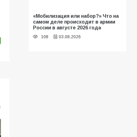
«Мобилизация или набор?» Что на
самом деле происходит в армии
России в августе 2026 года
108
03.08.2026
Будет ли мобилизация в России в
2026 году после выборов: в
Госдуме дали ответ
108
06.08.2026
В Батайске продолжаются
2
дорожные работы
107
04.08.2026