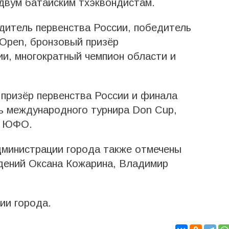
двум батайским тхэквондистам.
дитель первенства России, победитель
Open, бронзовый призёр
и, многократный чемпион области и
призёр первенства России и финала
ь международного турнира Don Cup,
и ЮФО.
министрации города также отмечены
дений Оксана Кожарина, Владимир
ии города.