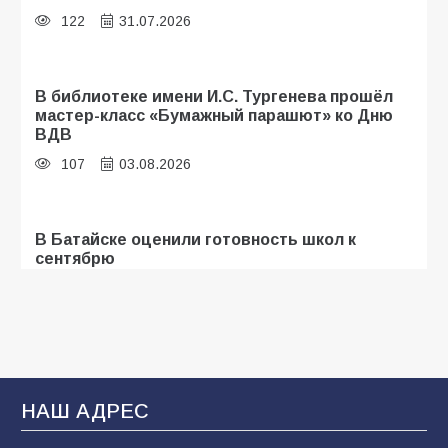
122
31.07.2026
В библиотеке имени И.С. Тургенева прошёл
мастер-класс «Бумажный парашют» ко Дню
ВДВ
107
03.08.2026
В Батайске оценили готовность школ к
сентябрю
103
31.07.2026
Батайские школьники стали частью
образовательного кластера
НАШ АДРЕС
100
05.08.2026