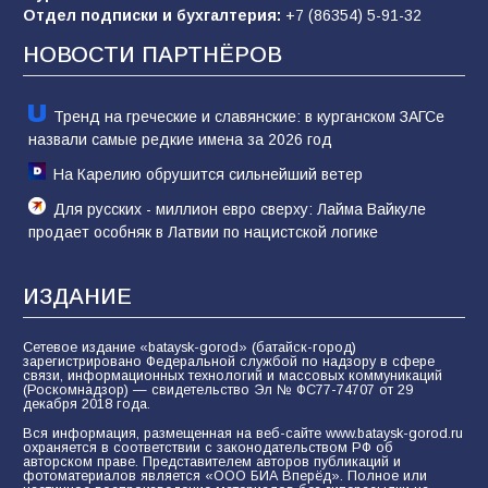
Отдел подписки и бухгалтерия:
+7 (86354) 5-91-32
отчаяние, а не разведка
НОВОСТИ ПАРТНЁРОВ
80
02.08.2026
Тренд на греческие и славянские: в курганском ЗАГСе
назвали самые редкие имена за 2026 год
На Карелию обрушится сильнейший ветер
Для русских - миллион евро сверху: Лайма Вайкуле
продает особняк в Латвии по нацистской логике
ИЗДАНИЕ
Сетевое издание «bataysk-gorod» (батайск-город)
зарегистрировано Федеральной службой по надзору в сфере
связи, информационных технологий и массовых коммуникаций
(Роскомнадзор) — свидетельство Эл № ФС77-74707 от 29
декабря 2018 года.
Вся информация, размещенная на веб-сайте www.bataysk-gorod.ru
охраняется в соответствии с законодательством РФ об
авторском праве. Представителем авторов публикаций и
фотоматериалов является «ООО БИА Вперёд». Полное или