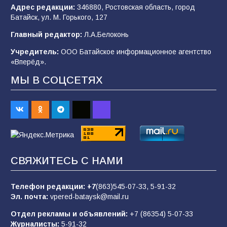
Адрес редакции:
346880, Ростовская область, город
Батайск, ул. М. Горького, 127
В Батайске продолжаются дорожные работы
Главный редактор:
Л.А.Белоконь
96
04.08.2026
Учредитель:
ООО Батайское информационное агентство
«Вперёд».
«Мобилизация или набор?» Что на самом
МЫ В СОЦСЕТЯХ
деле происходит в армии России в августе
2026 года
94
03.08.2026
«Пургу нести — не поля переходить»: почему
заявления о мобилизации — это
СВЯЖИТЕСЬ С НАМИ
пропагандистский вброс
84
01.08.2026
Телефон редакции:
+7
(863)545-07-33,
5-91-32
Эл. почта:
vpered-bataysk@mail.ru
Отдел рекламы и объявлений:
+7 (86354) 5-07-33
«Слухами Москву не возьмёшь»: почему
Журналисты:
5-91-32
заявления Киева о мобилизации — это