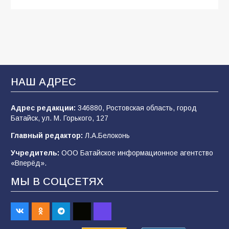
Будет ли мобилизация в России в 2026 году
после выборов: в Госдуме дали ответ
108
06.08.2026
В Батайске продолжаются дорожные работы
НАШ АДРЕС
107
04.08.2026
Адрес редакции:
346880, Ростовская область, город
Батайск, ул. М. Горького, 127
В детском саду № 35 дети освоили
Главный редактор:
Л.А.Белоконь
строительные профессии в ходе
спортивного праздника
Учредитель:
ООО Батайское информационное агентство
«Вперёд».
90
07.08.2026
МЫ В СОЦСЕТЯХ
«Слухами Москву не возьмёшь»: почему
заявления Киева о мобилизации — это
отчаяние, а не разведка