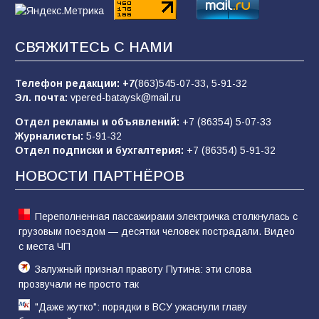
83
02.08.2026
СВЯЖИТЕСЬ С НАМИ
Батайчане вышли в финал Всероссийского
конкурса «Большая перемена»
Телефон редакции:
+7
(863)545-07-33,
5-91-32
Эл. почта:
vpered-bataysk@mail.ru
62
04.08.2026
Отдел рекламы и объявлений:
+7 (86354) 5-07-33
Журналисты:
5-91-32
Отдел подписки и бухгалтерия:
+7 (86354) 5-91-32
Командовал боем до последнего: герой
Евгений Остапенко
НОВОСТИ ПАРТНЁРОВ
61
05.08.2026
Переполненная пассажирами электричка столкнулась с
грузовым поездом — десятки человек пострадали. Видео
с места ЧП
Залужный признал правоту Путина: эти слова
прозвучали не просто так
"Даже жутко": порядки в ВСУ ужаснули главу