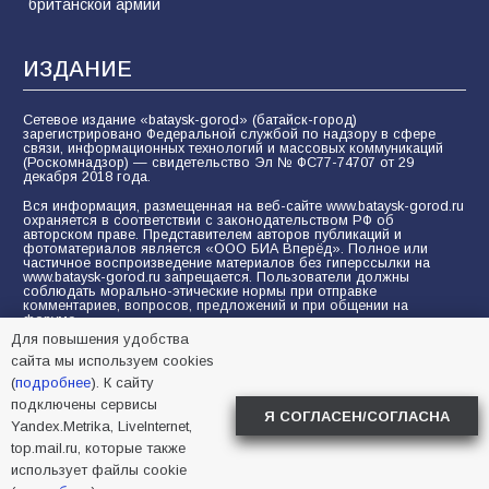
британской армии
ИЗДАНИЕ
Сетевое издание «bataysk-gorod» (батайск-город)
зарегистрировано Федеральной службой по надзору в сфере
связи, информационных технологий и массовых коммуникаций
(Роскомнадзор) — свидетельство Эл № ФС77-74707 от 29
декабря 2018 года.
Вся информация, размещенная на веб-сайте www.bataysk-gorod.ru
охраняется в соответствии с законодательством РФ об
авторском праве. Представителем авторов публикаций и
фотоматериалов является «ООО БИА Вперёд». Полное или
частичное воспроизведение материалов без гиперссылки на
www.bataysk-gorod.ru запрещается. Пользователи должны
соблюдать морально-этические нормы при отправке
комментариев, вопросов, предложений и при общении на
форуме.
Для повышения удобства
Политика конфиденциальности и защиты информации
сайта мы используем cookies
Согласие на обработку персональных данных с помощью
(
подробнее
). К сайту
сервисов Yandex.Metrika, LiveInternet, top.mail.ru
подключены сервисы
Я СОГЛАСЕН/СОГЛАСНА
Yandex.Metrika, LiveInternet,
© 2005-2026 БИА «ВПЕРЕД»
16+
top.mail.ru, которые также
использует файлы cookie