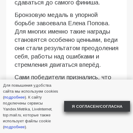
сдаваться до самого финиша.
Бронзовую медаль в упорной
борьбе завоевала Елена Попова.
Для многих именно такие награды
становятся особенно ценными, веди
они стали результатом преодоления
себя, работы над ошибками и
стремления двигаться вперёд.
Сами победители признались, что
северная ходьба для них не просто
Для повышения удобства
сайта мы используем cookies
спорт, а целый стиль жизни.
(
подробнее
). К сайту
подключены сервисы
— Большинство из нас пришли на
Я СОГЛАСЕН/СОГЛАСНА
Yandex.Metrika, LiveInternet,
занятия, чтобы просто больше
top.mail.ru, которые также
использует файлы cookie
двигаться, а теперь втянулись и
(
подробнее
).
даже не представляют, как раньше