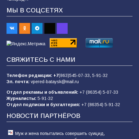
МЫ В СОЦСЕТЯХ
Будет ли мобилизация в России в 2026 году
после выборов: в Госдуме дали ответ
93
06.08.2026
«Пургу нести — не поля переходить»: почему
СВЯЖИТЕСЬ С НАМИ
заявления о мобилизации — это
пропагандистский вброс
Телефон редакции:
+7
(863)545-07-33,
5-91-32
85
01.08.2026
Эл. почта:
vpered-bataysk@mail.ru
Отдел рекламы и объявлений:
+7 (86354) 5-07-33
Журналисты:
5-91-32
«Слухами Москву не возьмёшь»: почему
Отдел подписки и бухгалтерия:
+7 (86354) 5-91-32
заявления Киева о мобилизации — это
отчаяние, а не разведка
НОВОСТИ ПАРТНЁРОВ
81
02.08.2026
Муж и жена попытались совершить суицид,