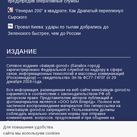
предупредив оперативные службы
“Генерал 200” в квадрате. Как Драпатый переплюнул
Сырского
Провал Киева: удары по тылам добрались до
Зеленского быстрее, чем до России
ИЗДАНИЕ
Сетевое издание «bataysk-gorod» (батайск-город)
зарегистрировано Федеральной службой по надзору в сфере
связи, информационных технологий и массовых коммуникаций
(Роскомнадзор) — свидетельство Эл № ФС77-74707 от 29
декабря 2018 года.
Вся информация, размещенная на веб-сайте www.bataysk-gorod.ru
охраняется в соответствии с законодательством РФ об
авторском праве. Представителем авторов публикаций и
фотоматериалов является «ООО БИА Вперёд». Полное или
частичное воспроизведение материалов без гиперссылки на
www.bataysk-gorod.ru запрещается. Пользователи должны
соблюдать морально-этические нормы при отправке
комментариев, вопросов, предложений и при общении на
форуме.
Для повышения удобства
Политика конфиденциальности и защиты информации
сайта мы используем cookies