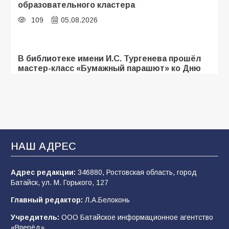
образовательного кластера
109
05.08.2026
В библиотеке имени И.С. Тургенева прошёл
мастер-класс «Бумажный парашют» ко Дню
ВДВ
107
03.08.2026
«Мобилизация или набор?» Что на самом
деле происходит в армии России в августе
НАШ АДРЕС
2026 года
102
03.08.2026
Адрес редакции:
346880, Ростовская область, город
Батайск, ул. М. Горького, 127
Главный редактор:
Л.А.Белоконь
В Батайске продолжаются дорожные работы
Учредитель:
ООО Батайское информационное агентство
99
04.08.2026
«Вперёд».