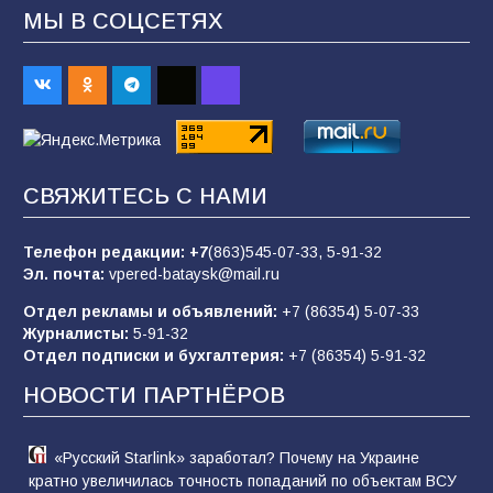
МЫ В СОЦСЕТЯХ
Батайским спортсменам вручили награды
67
08.08.2026
Командовал боем до последнего: герой
СВЯЖИТЕСЬ С НАМИ
Евгений Остапенко
62
05.08.2026
Телефон редакции:
+7
(863)545-07-33,
5-91-32
Эл. почта:
vpered-bataysk@mail.ru
Отдел рекламы и объявлений:
+7 (86354) 5-07-33
Батайчане вышли в финал Всероссийского
Журналисты:
5-91-32
конкурса «Большая перемена»
Отдел подписки и бухгалтерия:
+7 (86354) 5-91-32
62
04.08.2026
НОВОСТИ ПАРТНЁРОВ
«Русский Starlink» заработал? Почему на Украине
кратно увеличилась точность попаданий по объектам ВСУ