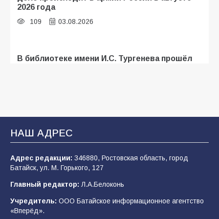
2026 года
109
03.08.2026
В библиотеке имени И.С. Тургенева прошёл
мастер-класс «Бумажный парашют» ко Дню
ВДВ
109
03.08.2026
В Батайске продолжаются дорожные работы
НАШ АДРЕС
108
04.08.2026
Адрес редакции:
346880, Ростовская область, город
Батайск, ул. М. Горького, 127
В детском саду № 35 дети освоили
Главный редактор:
Л.А.Белоконь
строительные профессии в ходе
спортивного праздника
Учредитель:
ООО Батайское информационное агентство
«Вперёд».
90
07.08.2026