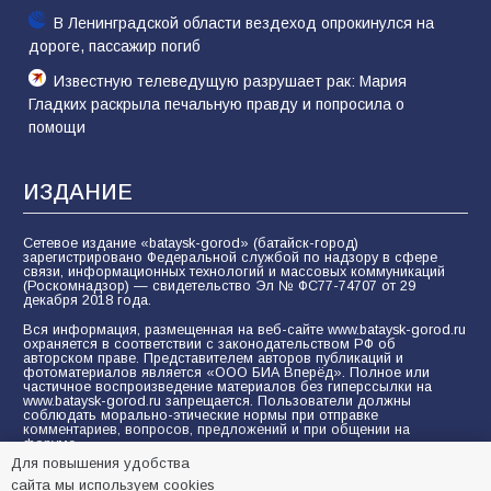
В Ленинградской области вездеход опрокинулся на
дороге, пассажир погиб
Известную телеведущую разрушает рак: Мария
Гладких раскрыла печальную правду и попросила о
помощи
ИЗДАНИЕ
Сетевое издание «bataysk-gorod» (батайск-город)
зарегистрировано Федеральной службой по надзору в сфере
связи, информационных технологий и массовых коммуникаций
(Роскомнадзор) — свидетельство Эл № ФС77-74707 от 29
декабря 2018 года.
Вся информация, размещенная на веб-сайте www.bataysk-gorod.ru
охраняется в соответствии с законодательством РФ об
авторском праве. Представителем авторов публикаций и
фотоматериалов является «ООО БИА Вперёд». Полное или
частичное воспроизведение материалов без гиперссылки на
www.bataysk-gorod.ru запрещается. Пользователи должны
соблюдать морально-этические нормы при отправке
комментариев, вопросов, предложений и при общении на
форуме.
Для повышения удобства
Политика конфиденциальности и защиты информации
сайта мы используем cookies