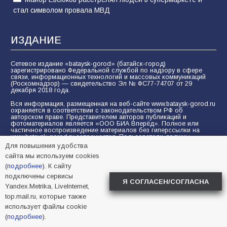
стал символом провала МВД
ИЗДАНИЕ
Сетевое издание «bataysk-gorod» (батайск-город)
зарегистрировано Федеральной службой по надзору в сфере
связи, информационных технологий и массовых коммуникаций
(Роскомнадзор) — свидетельство Эл № ФС77-74707 от 29
декабря 2018 года.
Вся информация, размещенная на веб-сайте www.bataysk-gorod.ru
охраняется в соответствии с законодательством РФ об
авторском праве. Представителем авторов публикаций и
фотоматериалов является «ООО БИА Вперёд». Полное или
частичное воспроизведение материалов без гиперссылки на
www.bataysk-gorod.ru запрещается. Пользователи должны
соблюдать морально-этические нормы при отправке
Для повышения удобства
комментариев, вопросов, предложений и при общении на
сайта мы используем cookies
форуме.
(
подробнее
). К сайту
Политика конфиденциальности и защиты информации
подключены сервисы
Я СОГЛАСЕН/СОГЛАСНА
Согласие на обработку персональных данных с помощью
Yandex.Metrika, LiveInternet,
сервисов Yandex.Metrika, LiveInternet, top.mail.ru
top.mail.ru, которые также
использует файлы cookie
© 2005-2026 БИА «ВПЕРЕД»
16+
(
подробнее
).