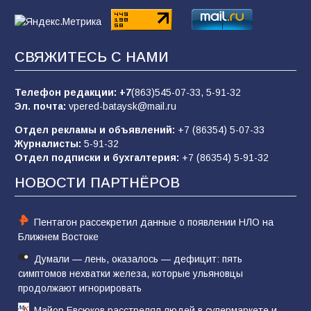
85
07.08.2026
СВЯЖИТЕСЬ С НАМИ
«Слухами Москву не возьмёшь»: почему
заявления Киева о мобилизации — это
отчаяние, а не разведка
Телефон редакции:
+7
(863)545-07-33,
5-91-32
Эл. почта:
vpered-bataysk@mail.ru
81
02.08.2026
Отдел рекламы и объявлений:
+7 (86354) 5-07-33
Журналисты:
5-91-32
Отдел подписки и бухгалтерия:
+7 (86354) 5-91-32
Командовал боем до последнего: герой
Евгений Остапенко
НОВОСТИ ПАРТНЁРОВ
59
05.08.2026
Пентагон рассекретил данные о появлении НЛО на
Ближнем Востоке
Думали — лень, оказалось — дефицит: пять
симптомов нехватки железа, которые ульяновцы
продолжают игнорировать
Майор Евсюков расстрелял людей в супермаркете и