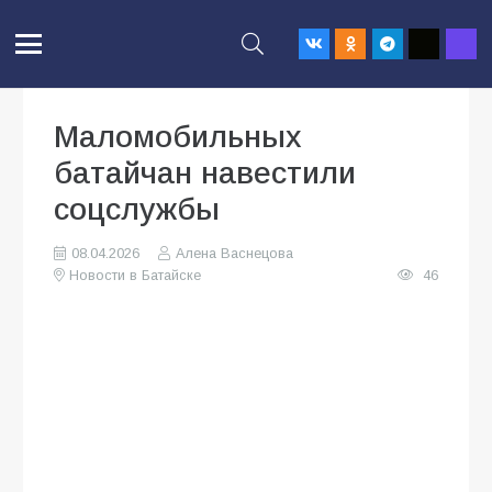
Маломобильных
батайчан навестили
соцслужбы
08.04.2026
Алена Васнецова
Новости в Батайске
46