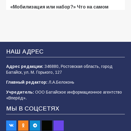
«Мобилизация или набор?» Что на самом
деле происходит в армии России в августе
2026 года
103
03.08.2026
В Батайске продолжаются дорожные работы
НАШ АДРЕС
102
04.08.2026
Адрес редакции:
346880, Ростовская область, город
Батайск, ул. М. Горького, 127
Будет ли мобилизация в России в 2026 году
Главный редактор:
Л.А.Белоконь
после выборов: в Госдуме дали ответ
Учредитель:
ООО Батайское информационное агентство
99
06.08.2026
«Вперёд».
МЫ В СОЦСЕТЯХ
В детском саду № 35 дети освоили
строительные профессии в ходе
спортивного праздника