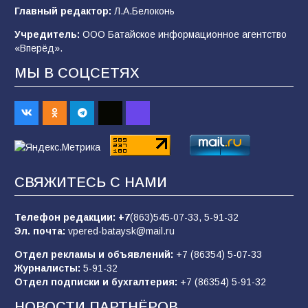
В Батайске продолжаются дорожные работы
Главный редактор:
Л.А.Белоконь
97
04.08.2026
Учредитель:
ООО Батайское информационное агентство
«Вперёд».
МЫ В СОЦСЕТЯХ
«Пургу нести — не поля переходить»: почему
заявления о мобилизации — это
пропагандистский вброс
84
01.08.2026
«Слухами Москву не возьмёшь»: почему
СВЯЖИТЕСЬ С НАМИ
заявления Киева о мобилизации — это
отчаяние, а не разведка
Телефон редакции:
+7
(863)545-07-33,
5-91-32
80
02.08.2026
Эл. почта:
vpered-bataysk@mail.ru
Отдел рекламы и объявлений:
+7 (86354) 5-07-33
Журналисты:
5-91-32
В России ответили на заявления Зеленского о
Отдел подписки и бухгалтерия:
+7 (86354) 5-91-32
новой мобилизации
НОВОСТИ ПАРТНЁРОВ
74
31.07.2026