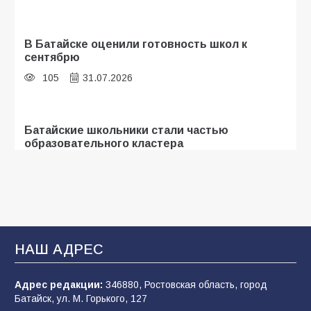
В Батайске оценили готовность школ к
сентябрю
105
31.07.2026
Батайские школьники стали частью
образовательного кластера
103
05.08.2026
«Мобилизация или набор?» Что на самом
деле происходит в армии России в августе
2026 года
НАШ АДРЕС
98
03.08.2026
Адрес редакции:
346880, Ростовская область, город
Батайск, ул. М. Горького, 127