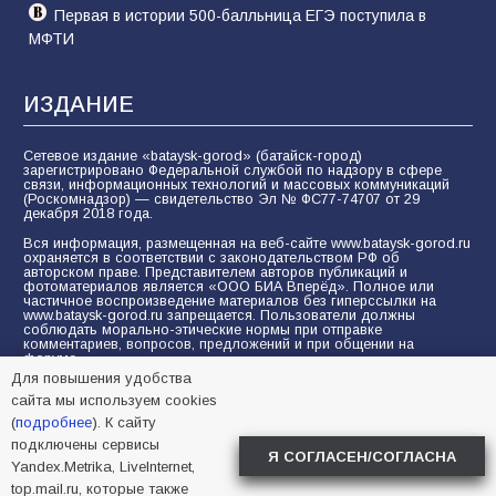
Первая в истории 500-балльница ЕГЭ поступила в
МФТИ
ИЗДАНИЕ
Сетевое издание «bataysk-gorod» (батайск-город)
зарегистрировано Федеральной службой по надзору в сфере
связи, информационных технологий и массовых коммуникаций
(Роскомнадзор) — свидетельство Эл № ФС77-74707 от 29
декабря 2018 года.
Вся информация, размещенная на веб-сайте www.bataysk-gorod.ru
охраняется в соответствии с законодательством РФ об
авторском праве. Представителем авторов публикаций и
фотоматериалов является «ООО БИА Вперёд». Полное или
частичное воспроизведение материалов без гиперссылки на
www.bataysk-gorod.ru запрещается. Пользователи должны
соблюдать морально-этические нормы при отправке
комментариев, вопросов, предложений и при общении на
форуме.
Для повышения удобства
Политика конфиденциальности и защиты информации
сайта мы используем cookies
Согласие на обработку персональных данных с помощью
(
подробнее
). К сайту
сервисов Yandex.Metrika, LiveInternet, top.mail.ru
подключены сервисы
Я СОГЛАСЕН/СОГЛАСНА
Yandex.Metrika, LiveInternet,
© 2005-2026 БИА «ВПЕРЕД»
16+
top.mail.ru, которые также