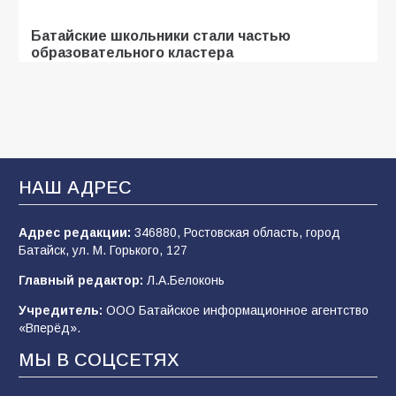
Батайские школьники стали частью
образовательного кластера
106
05.08.2026
В Батайске оценили готовность школ к
сентябрю
НАШ АДРЕС
106
31.07.2026
Адрес редакции:
346880, Ростовская область, город
Батайск, ул. М. Горького, 127
«Мобилизация или набор?» Что на самом
деле происходит в армии России в августе
Главный редактор:
Л.А.Белоконь
2026 года
Учредитель:
ООО Батайское информационное агентство
101
03.08.2026
«Вперёд».
МЫ В СОЦСЕТЯХ
В Батайске продолжаются дорожные работы