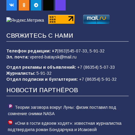
98
04.08.2026
«Пургу нести — не поля переходить»: почему
заявления о мобилизации — это
СВЯЖИТЕСЬ С НАМИ
пропагандистский вброс
85
01.08.2026
Телефон редакции:
+7
(863)545-07-33,
5-91-32
Эл. почта:
vpered-bataysk@mail.ru
Отдел рекламы и объявлений:
+7 (86354) 5-07-33
«Слухами Москву не возьмёшь»: почему
Журналисты:
5-91-32
заявления Киева о мобилизации — это
Отдел подписки и бухгалтерия:
+7 (86354) 5-91-32
отчаяние, а не разведка
НОВОСТИ ПАРТНЁРОВ
81
02.08.2026
Теории заговора вокруг Луны: физик поставил под
сомнение снимки NASA
«Они в гости вдвоем ходят»: известная журналистка
подтвердила роман Бондарчука и Исаковой