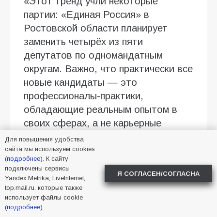
«Этот тренд учли некоторые
партии: «Единая Россия» в
Ростовской области планирует
заменить четырёх из пяти
депутатов по одномандатным
округам. Важно, что практически все
новые кандидаты — это
профессионалы-практики,
обладающие реальным опытом в
своих сферах, а не карьерные
политики», — отмечает Абросимов.
Для повышения удобства
сайта мы используем cookies
Говоря о расстановке сил, эксперт
(
подробнее
). К сайту
подключены сервисы
прогнозирует уверенное лидерство
Я СОГЛАСЕН/СОГЛАСНА
Yandex.Metrika, LiveInternet,
«Единой России» согласно данным
top.mail.ru, которые также
социологических опросов. При этом
использует файлы cookie
(
подробнее
).
основная интрига кампании