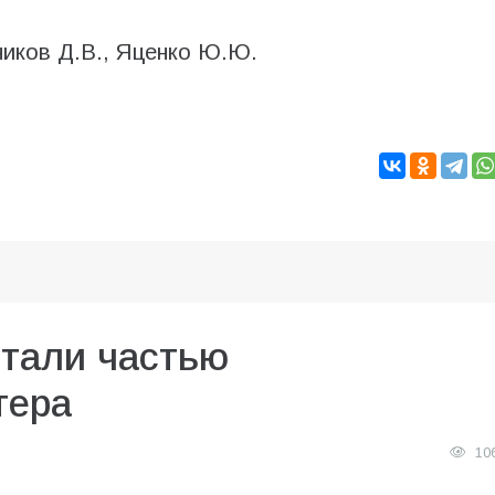
ников Д.В., Яценко Ю.Ю.
стали частью
тера
10