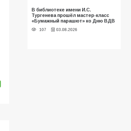
В библиотеке имени И.С.
Тургенева прошёл мастер-класс
«Бумажный парашют» ко Дню ВДВ
107
03.08.2026
В Батайске оценили готовность
школ к сентябрю
106
31.07.2026
Батайские школьники стали
частью образовательного
кластера
106
05.08.2026
«Мобилизация или набор?» Что на