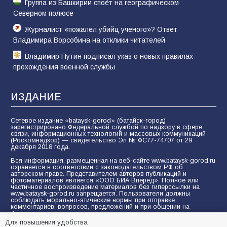
Группа из Башкирии споёт на географическом
Северном полюсе
Журналист «пожалел убийц ученого»? Ответ
Владимира Ворсобина на отклики читателей
Владимир Путин подписал указ о новых правилах
прохождения военной службы
ИЗДАНИЕ
Сетевое издание «bataysk-gorod» (батайск-город)
зарегистрировано Федеральной службой по надзору в сфере
связи, информационных технологий и массовых коммуникаций
(Роскомнадзор) — свидетельство Эл № ФС77-74707 от 29
декабря 2018 года.
Вся информация, размещенная на веб-сайте www.bataysk-gorod.ru
охраняется в соответствии с законодательством РФ об
авторском праве. Представителем авторов публикаций и
фотоматериалов является «ООО БИА Вперёд». Полное или
частичное воспроизведение материалов без гиперссылки на
www.bataysk-gorod.ru запрещается. Пользователи должны
соблюдать морально-этические нормы при отправке
комментариев, вопросов, предложений и при общении на
форуме.
Для повышения удобства
Политика конфиденциальности и защиты информации