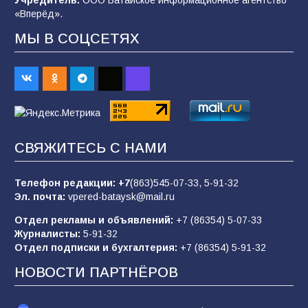
«Вперёд».
МЫ В СОЦСЕТЯХ
Батайчане привезли 20 наград с областных
соревнований
92
06.08.2026
«Пургу нести — не поля переходить»: почему
заявления о мобилизации — это
СВЯЖИТЕСЬ С НАМИ
пропагандистский вброс
85
01.08.2026
Телефон редакции:
+7
(863)545-07-33,
5-91-32
Эл. почта:
vpered-bataysk@mail.ru
Отдел рекламы и объявлений:
+7 (86354) 5-07-33
«Слухами Москву не возьмёшь»: почему
Журналисты:
5-91-32
заявления Киева о мобилизации — это
Отдел подписки и бухгалтерия:
+7 (86354) 5-91-32
отчаяние, а не разведка
НОВОСТИ ПАРТНЁРОВ
81
02.08.2026