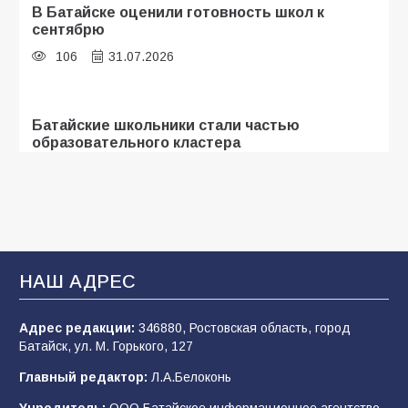
В Батайске оценили готовность школ к
сентябрю
106
31.07.2026
Батайские школьники стали частью
образовательного кластера
105
05.08.2026
«Мобилизация или набор?» Что на самом
деле происходит в армии России в августе
2026 года
НАШ АДРЕС
101
03.08.2026
Адрес редакции:
346880, Ростовская область, город
Батайск, ул. М. Горького, 127
В Батайске продолжаются дорожные работы
Главный редактор:
Л.А.Белоконь
97
04.08.2026
Учредитель:
ООО Батайское информационное агентство