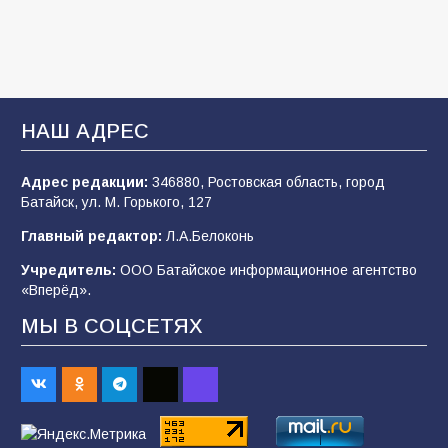
2026 года
103
03.08.2026
В Батайске продолжаются дорожные работы
НАШ АДРЕС
99
04.08.2026
Адрес редакции:
346880, Ростовская область, город
Батайск, ул. М. Горького, 127
Будет ли мобилизация в России в 2026 году
Главный редактор:
Л.А.Белоконь
после выборов: в Госдуме дали ответ
Учредитель:
ООО Батайское информационное агентство
94
06.08.2026
«Вперёд».
МЫ В СОЦСЕТЯХ
«Пургу нести — не поля переходить»: почему
заявления о мобилизации — это
пропагандистский вброс
85
01.08.2026