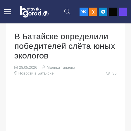
В Батайске определили
победителей слёта юных
экологов
28.05.2026
Малика Тапаева
Новости в Батайске
35