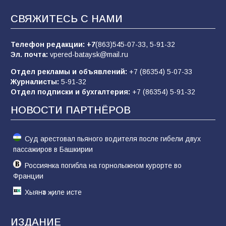
СВЯЖИТЕСЬ С НАМИ
«Слухами Москву не возьмёшь»: почему
заявления Киева о мобилизации — это
отчаяние, а не разведка
Телефон редакции:
+7
(863)545-07-33,
5-91-32
Эл. почта:
vpered-bataysk@mail.ru
81
02.08.2026
Отдел рекламы и объявлений:
+7 (86354) 5-07-33
Журналисты:
5-91-32
Отдел подписки и бухгалтерия:
+7 (86354) 5-91-32
Морской квест в детском саду: как
воспитанники спасали Нептуна
НОВОСТИ ПАРТНЁРОВ
74
01.08.2026
Суд арестовал пьяного водителя после гибели двух
пассажиров в Башкирии
Россиянка погибла на горнолыжном курорте во
Франции
Хыянәт җиле исте
ИЗДАНИЕ