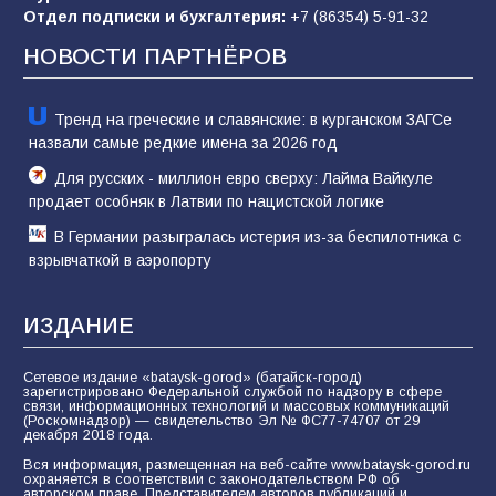
заявления Киева о мобилизации — это
Отдел подписки и бухгалтерия:
+7 (86354) 5-91-32
отчаяние, а не разведка
НОВОСТИ ПАРТНЁРОВ
80
02.08.2026
Тренд на греческие и славянские: в курганском ЗАГСе
назвали самые редкие имена за 2026 год
Для русских - миллион евро сверху: Лайма Вайкуле
продает особняк в Латвии по нацистской логике
В Германии разыгралась истерия из-за беспилотника с
взрывчаткой в аэропорту
ИЗДАНИЕ
Сетевое издание «bataysk-gorod» (батайск-город)
зарегистрировано Федеральной службой по надзору в сфере
связи, информационных технологий и массовых коммуникаций
(Роскомнадзор) — свидетельство Эл № ФС77-74707 от 29
декабря 2018 года.
Вся информация, размещенная на веб-сайте www.bataysk-gorod.ru
охраняется в соответствии с законодательством РФ об
авторском праве. Представителем авторов публикаций и