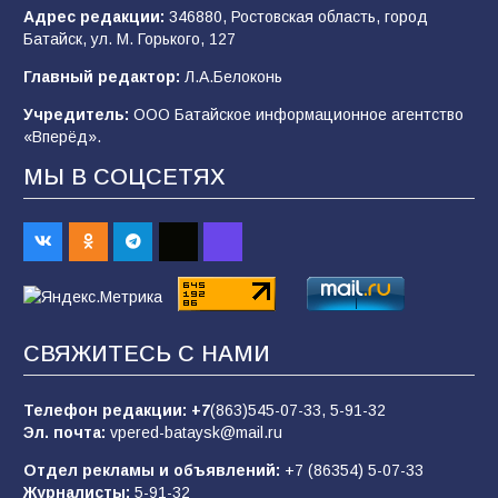
Адрес редакции:
346880, Ростовская область, город
Батайск, ул. М. Горького, 127
В Батайске продолжаются дорожные работы
Главный редактор:
Л.А.Белоконь
96
04.08.2026
Учредитель:
ООО Батайское информационное агентство
«Вперёд».
«Мобилизация или набор?» Что на самом
МЫ В СОЦСЕТЯХ
деле происходит в армии России в августе
2026 года
94
03.08.2026
«Пургу нести — не поля переходить»: почему
заявления о мобилизации — это
СВЯЖИТЕСЬ С НАМИ
пропагандистский вброс
84
01.08.2026
Телефон редакции:
+7
(863)545-07-33,
5-91-32
Эл. почта:
vpered-bataysk@mail.ru
Отдел рекламы и объявлений:
+7 (86354) 5-07-33
«Слухами Москву не возьмёшь»: почему
Журналисты:
5-91-32