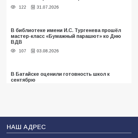
122
31.07.2026
В библиотеке имени И.С. Тургенева прошёл
мастер-класс «Бумажный парашют» ко Дню
ВДВ
107
03.08.2026
В Батайске оценили готовность школ к
сентябрю
103
31.07.2026
Батайские школьники стали частью
образовательного кластера
НАШ АДРЕС
101
05.08.2026