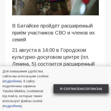
В Батайске пройдёт расширенный
приём участников СВО и членов их
семей
21 августа в 14:00 в Городском
культурно-досуговом центре (пл.
Ленина, 5) состоится расширенный
приём участников специальной
Для повышения удобства
сайта мы используем cookies
военной операции и членов их
(
подробнее
). К сайту
семей.
подключены сервисы
Я СОГЛАСЕН/СОГЛАСНА
Yandex.Metrika, LiveInternet,
Приём проведёт глава города
top.mail.ru, которые также
использует файлы cookie
Батайска совместно с военным
(
подробнее
).
комиссаром, начальником ОМВД