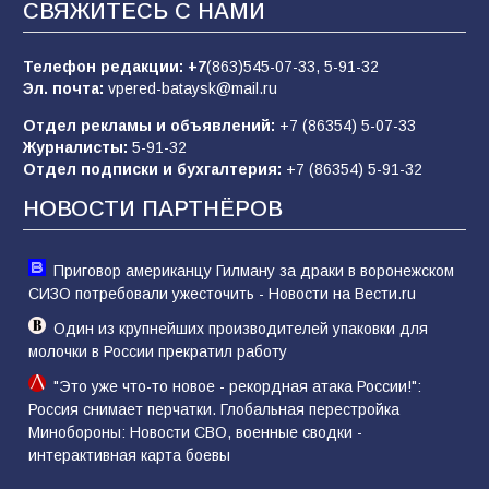
СВЯЖИТЕСЬ С НАМИ
пропагандистский вброс
85
01.08.2026
Телефон редакции:
+7
(863)545-07-33,
5-91-32
Эл. почта:
vpered-bataysk@mail.ru
Отдел рекламы и объявлений:
+7 (86354) 5-07-33
«Слухами Москву не возьмёшь»: почему
Журналисты:
5-91-32
заявления Киева о мобилизации — это
Отдел подписки и бухгалтерия:
+7 (86354) 5-91-32
отчаяние, а не разведка
НОВОСТИ ПАРТНЁРОВ
81
02.08.2026
Приговор американцу Гилману за драки в воронежском
СИЗО потребовали ужесточить - Новости на Вести.ru
Один из крупнейших производителей упаковки для
молочки в России прекратил работу
"Это уже что-то новое - рекордная атака России!":
Россия снимает перчатки. Глобальная перестройка
Минобороны: Новости СВО, военные сводки -
интерактивная карта боевы