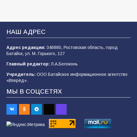
Батайские школьники стали частью
образовательного кластера
НАШ АДРЕС
106
05.08.2026
Адрес редакции:
346880, Ростовская область, город
Батайск, ул. М. Горького, 127
«Мобилизация или набор?» Что на самом
деле происходит в армии России в августе
Главный редактор:
Л.А.Белоконь
2026 года
Учредитель:
ООО Батайское информационное агентство
101
03.08.2026
«Вперёд».
МЫ В СОЦСЕТЯХ
В Батайске продолжаются дорожные работы
98
04.08.2026
«Пургу нести — не поля переходить»: почему
заявления о мобилизации — это