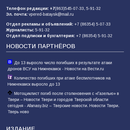
Телефон редакции:
+7
(863)545-07-33,
5-91-32
В библиотеке имени М.Ю. Лермонтова
Эл. почта:
vpered-bataysk@mail.ru
состоялось литературно-творческое
мероприятие для юных читателей «Читаем
Отдел рекламы и объявлений:
+7 (86354) 5-07-33
сказку, рисуем в красках»
65
07.08.2026
Журналисты:
5-91-32
Отдел подписки и бухгалтерия:
+7 (86354) 5-91-32
НОВОСТИ ПАРТНЁРОВ
До 13 выросло число погибших в результате атаки
дронов ВСУ на Нижнекамск - Новости на Вести.ru
Количество погибших при атаке беспилотников на
Нижнекамск выросло до 13
Мотоциклист погиб после столкновения с «Газелью» в
Твери – Новости Твери и городов Тверской области
сегодня - Afanasy.biz – Тверские новости. Новости Твери.
Тверь ново
ИЗДАНИЕ