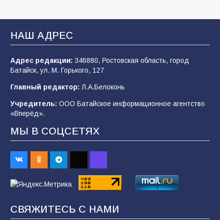
строительные профессии в ходе
спортивного праздника
93
07.08.2026
НАШ АДРЕС
Адрес редакции:
346880, Ростовская область, город
Батайским спортсменам вручили награды
Батайск, ул. М. Горького, 127
77
08.08.2026
Главный редактор:
Л.А.Белоконь
Учредитель:
ООО Батайское информационное агентство
«Вперёд».
«Слухи — не указ»: почему разговоры о
мобилизации не имеют под собой оснований
МЫ В СОЦСЕТЯХ
68
07.08.2026
Командовал боем до последнего: герой
Евгений Остапенко
67
05.08.2026
СВЯЖИТЕСЬ С НАМИ