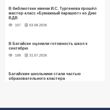
В библиотеке имени И.С. Тургенева прошёл
мастер-класс «Бумажный парашют» ко Дню
ВДВ
107
03.08.2026
В Батайске оценили готовность школ к
сентябрю
106
31.07.2026
Батайские школьники стали частью
образовательного кластера
105
05.08.2026
«Мобилизация или набор?» Что на самом
деле происходит в армии России в августе