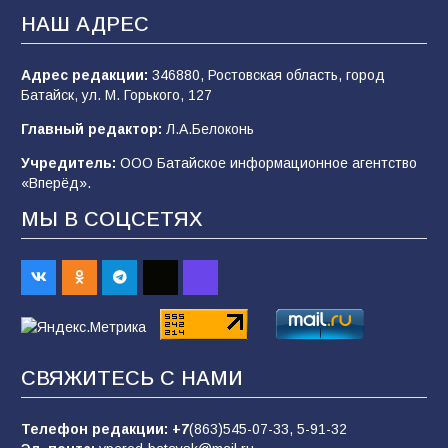
2026 года
НАШ АДРЕС
99
03.08.2026
Адрес редакции:
346880, Ростовская область, город
Батайск, ул. М. Горького, 127
В Батайске продолжаются дорожные работы
Главный редактор:
Л.А.Белоконь
97
04.08.2026
Учредитель:
ООО Батайское информационное агентство
«Вперёд».
МЫ В СОЦСЕТЯХ
Батайчане привезли 20 наград с областных
соревнований
87
06.08.2026
«Пургу нести — не поля переходить»: почему
заявления о мобилизации — это
СВЯЖИТЕСЬ С НАМИ
пропагандистский вброс
84
01.08.2026
Телефон редакции:
+7
(863)545-07-33,
5-91-32