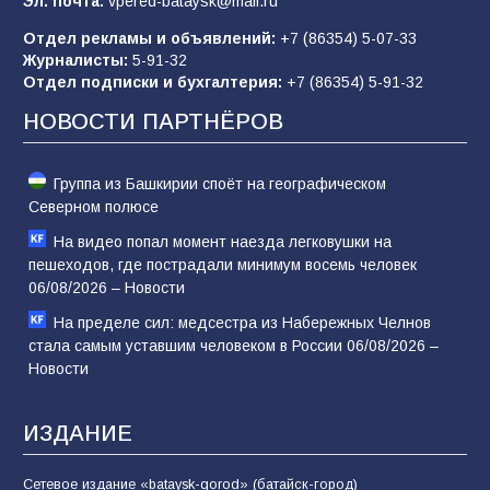
Эл. почта:
vpered-bataysk@mail.ru
Отдел рекламы и объявлений:
+7 (86354) 5-07-33
«Слухами Москву не возьмёшь»: почему
Журналисты:
5-91-32
заявления Киева о мобилизации — это
Отдел подписки и бухгалтерия:
+7 (86354) 5-91-32
отчаяние, а не разведка
НОВОСТИ ПАРТНЁРОВ
80
02.08.2026
Группа из Башкирии споёт на географическом
Северном полюсе
На видео попал момент наезда легковушки на
пешеходов, где пострадали минимум восемь человек
06/08/2026 – Новости
На пределе сил: медсестра из Набережных Челнов
стала самым уставшим человеком в России 06/08/2026 –
Новости
ИЗДАНИЕ
Сетевое издание «bataysk-gorod» (батайск-город)