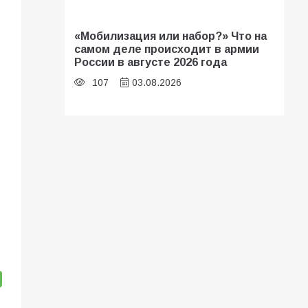
«Мобилизация или набор?» Что на
самом деле происходит в армии
России в августе 2026 года
107
03.08.2026
В библиотеке имени И.С.
Тургенева прошёл мастер-класс
«Бумажный парашют» ко Дню ВДВ
107
03.08.2026
В Батайске продолжаются
дорожные работы
104
04.08.2026