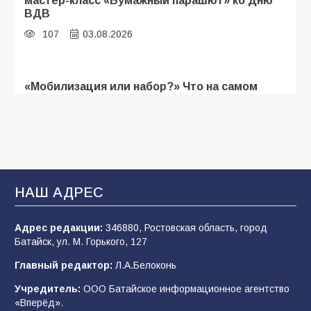
мастер-класс «Бумажный парашют» ко Дню
ВДВ
107
03.08.2026
«Мобилизация или набор?» Что на самом
деле происходит в армии России в августе
2026 года
107
03.08.2026
В Батайске продолжаются дорожные работы
НАШ АДРЕС
104
04.08.2026
Адрес редакции:
346880, Ростовская область, город
Батайск, ул. М. Горького, 127
Будет ли мобилизация в России в 2026 году
Главный редактор:
Л.А.Белоконь
после выборов: в Госдуме дали ответ
Учредитель:
ООО Батайское информационное агентство
103
06.08.2026
«Вперёд».