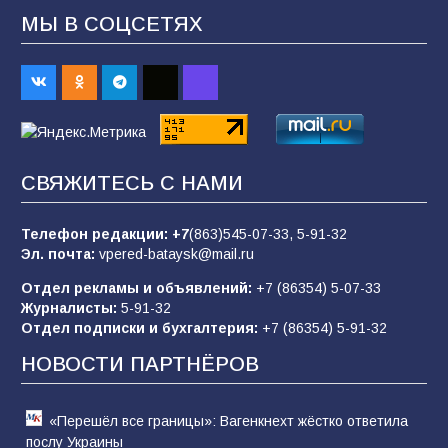
МЫ В СОЦСЕТЯХ
В детском саду № 35 дети освоили
строительные профессии в ходе
спортивного праздника
88
07.08.2026
СВЯЖИТЕСЬ С НАМИ
«Слухами Москву не возьмёшь»: почему
заявления Киева о мобилизации — это
отчаяние, а не разведка
Телефон редакции:
+7
(863)545-07-33,
5-91-32
Эл. почта:
vpered-bataysk@mail.ru
83
02.08.2026
Отдел рекламы и объявлений:
+7 (86354) 5-07-33
Журналисты:
5-91-32
Отдел подписки и бухгалтерия:
+7 (86354) 5-91-32
Командовал боем до последнего: герой
Евгений Остапенко
НОВОСТИ ПАРТНЁРОВ
60
05.08.2026
«Перешёл все границы»: Вагенкнехт жёстко ответила
послу Украины