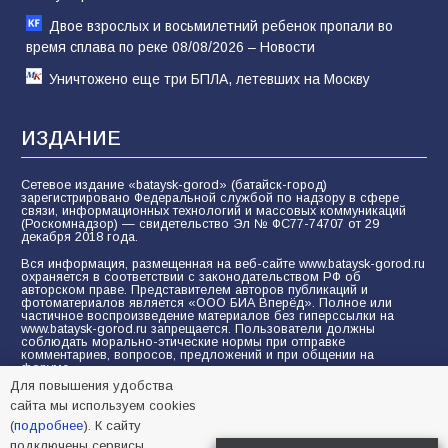
Двое взрослых и восьмилетний ребенок пропали во
время сплава по реке 08/08/2026 – Новости
Уничтожено еще три БПЛА, летевших на Москву
ИЗДАНИЕ
Сетевое издание «bataysk-gorod» (батайск-город)
зарегистрировано Федеральной службой по надзору в сфере
связи, информационных технологий и массовых коммуникаций
(Роскомнадзор) — свидетельство Эл № ФС77-74707 от 29
декабря 2018 года.
Вся информация, размещенная на веб-сайте www.bataysk-gorod.ru
охраняется в соответствии с законодательством РФ об
авторском праве. Представителем авторов публикаций и
фотоматериалов является «ООО БИА Вперёд». Полное или
частичное воспроизведение материалов без гиперссылки на
www.bataysk-gorod.ru запрещается. Пользователи должны
соблюдать морально-этические нормы при отправке
комментариев, вопросов, предложений и при общении на
форуме.
Для повышения удобства
Политика конфиденциальности и защиты информации
сайта мы используем cookies
Согласие на обработку персональных данных с помощью
(
подробнее
). К сайту
сервисов Yandex.Metrika, LiveInternet, top.mail.ru
подключены сервисы