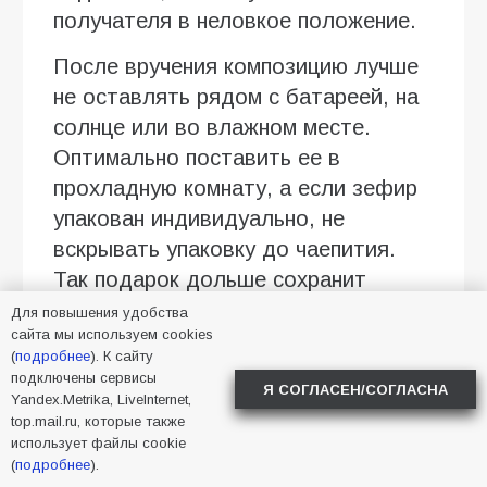
получателя в неловкое положение.
После вручения композицию лучше
не оставлять рядом с батареей, на
солнце или во влажном месте.
Оптимально поставить ее в
прохладную комнату, а если зефир
упакован индивидуально, не
вскрывать упаковку до чаепития.
Так подарок дольше сохранит
форму, аккуратный вид и приятную
Для повышения удобства
сайта мы используем cookies
текстуру.
(
подробнее
). К сайту
подключены сервисы
Реклама. ООО «ФЛАУВАУ», ОГРН
Я СОГЛАСЕН/СОГЛАСНА
Yandex.Metrika, LiveInternet,
1207700263198, ИНН 9702020445,
top.mail.ru, которые также
использует файлы cookie
erid:2SDnjcyq3kf
(
подробнее
).