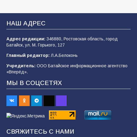
Батайские школьники стали частью
образовательного кластера
НАШ АДРЕС
106
05.08.2026
Адрес редакции:
346880, Ростовская область, город
Батайск, ул. М. Горького, 127
«Мобилизация или набор?» Что на самом
деле происходит в армии России в августе
Главный редактор:
Л.А.Белоконь
2026 года
Учредитель:
ООО Батайское информационное агентство
101
03.08.2026
«Вперёд».
МЫ В СОЦСЕТЯХ
В Батайске продолжаются дорожные работы
98
04.08.2026
«Пургу нести — не поля переходить»: почему
заявления о мобилизации — это
СВЯЖИТЕСЬ С НАМИ
пропагандистский вброс