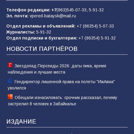
85
01.08.2026
Телефон редакции:
+7
(863)545-07-33,
5-91-32
Эл. почта:
vpered-bataysk@mail.ru
Отдел рекламы и объявлений:
+7 (86354) 5-07-33
«Слухами Москву не возьмёшь»: почему
Журналисты:
5-91-32
заявления Киева о мобилизации — это
Отдел подписки и бухгалтерия:
+7 (86354) 5-91-32
отчаяние, а не разведка
НОВОСТИ ПАРТНЁРОВ
81
02.08.2026
Звездопад Персеиды 2026: даты пика, время
наблюдения и лучшие места
Гендиректор лишенной права на полеты "ИжАвиа"
уволился
Обещали изнасиловать: срочник рассказал, почему
застрелил 8 человек в Забайкалье
ИЗДАНИЕ