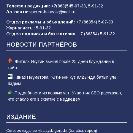
отчаяние, а не разведка
Телефон редакции:
+7
(863)545-07-33,
5-91-32
Эл. почта:
vpered-bataysk@mail.ru
83
02.08.2026
Отдел рекламы и объявлений:
+7 (86354) 5-07-33
Журналисты:
5-91-32
Отдел подписки и бухгалтерия:
+7 (86354) 5-91-32
Командовал боем до последнего: герой
Евгений Остапенко
НОВОСТИ ПАРТНЁРОВ
60
05.08.2026
Житель Якутии выжил после 25 дней блужданий в
тайге
Гөлназ Нәүмәтова: “Әти-әни күз алдында батып үлә
яздым”
Подробности из первых уст: Участник СВО рассказал,
что спасло его в схватке с медведем
ИЗДАНИЕ
Сетевое издание «bataysk-gorod» (батайск-город)