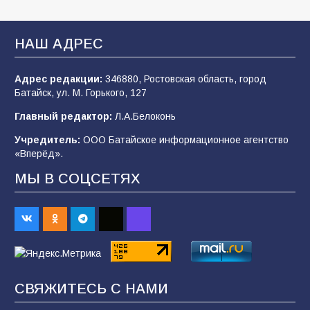
В Батайске продолжаются дорожные работы
НАШ АДРЕС
103
04.08.2026
Адрес редакции:
346880, Ростовская область, город
Батайск, ул. М. Горького, 127
Будет ли мобилизация в России в 2026 году
Главный редактор:
Л.А.Белоконь
после выборов: в Госдуме дали ответ
Учредитель:
ООО Батайское информационное агентство
103
06.08.2026
«Вперёд».
МЫ В СОЦСЕТЯХ
В детском саду № 35 дети освоили
строительные профессии в ходе
спортивного праздника
88
07.08.2026
СВЯЖИТЕСЬ С НАМИ
«Слухами Москву не возьмёшь»: почему
заявления Киева о мобилизации — это