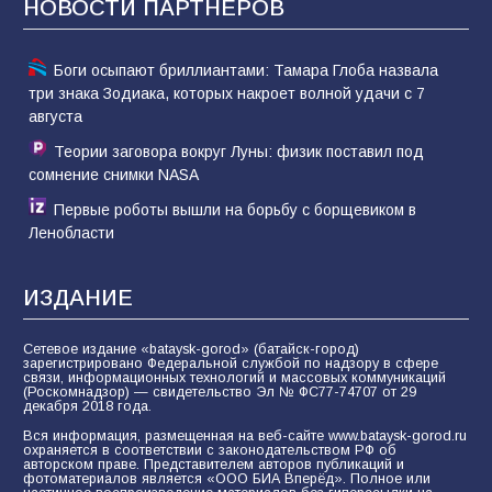
НОВОСТИ ПАРТНЁРОВ
81
02.08.2026
Боги осыпают бриллиантами: Тамара Глоба назвала
три знака Зодиака, которых накроет волной удачи с 7
августа
Теории заговора вокруг Луны: физик поставил под
сомнение снимки NASA
Первые роботы вышли на борьбу с борщевиком в
Ленобласти
ИЗДАНИЕ
Сетевое издание «bataysk-gorod» (батайск-город)
зарегистрировано Федеральной службой по надзору в сфере
связи, информационных технологий и массовых коммуникаций
(Роскомнадзор) — свидетельство Эл № ФС77-74707 от 29
декабря 2018 года.
Вся информация, размещенная на веб-сайте www.bataysk-gorod.ru
охраняется в соответствии с законодательством РФ об
авторском праве. Представителем авторов публикаций и
фотоматериалов является «ООО БИА Вперёд». Полное или