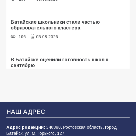
Батайские школьники стали частью
образовательного кластера
106
05.08.2026
В Батайске оценили готовность школ к
сентябрю
106
31.07.2026
Батайчане привезли 20 наград с областных
соревнований
НАШ АДРЕС
110
06.08.2026
Адрес редакции:
346880, Ростовская область, город
Батайск, ул. М. Горького, 127
«Мобилизация или набор?» Что на самом