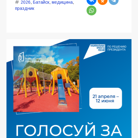
2026
,
Батайск
,
медицина
,
праздник