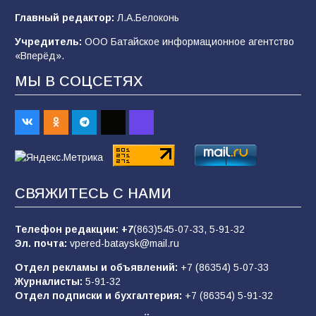
деле происходит в армии России в августе
Главный редактор:
Л.А.Белоконь
2026 года
Учредитель:
ООО Батайское информационное агентство
101
03.08.2026
«Вперёд».
МЫ В СОЦСЕТЯХ
В Батайске продолжаются дорожные работы
98
04.08.2026
«Пургу нести — не поля переходить»: почему
заявления о мобилизации — это
СВЯЖИТЕСЬ С НАМИ
пропагандистский вброс
85
01.08.2026
Телефон редакции:
+7
(863)545-07-33,
5-91-32
Эл. почта:
vpered-bataysk@mail.ru
Отдел рекламы и объявлений:
+7 (86354) 5-07-33
«Слухами Москву не возьмёшь»: почему
Журналисты:
5-91-32
заявления Киева о мобилизации — это
Отдел подписки и бухгалтерия:
+7 (86354) 5-91-32
отчаяние, а не разведка