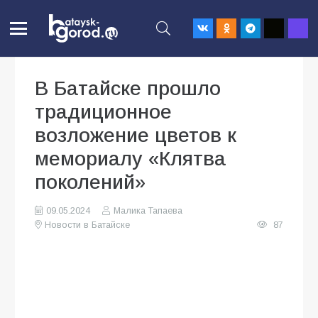
В Батайске прошло
традиционное
возложение цветов к
мемориалу «Клятва
поколений»
09.05.2024
Малика Тапаева
Новости в Батайске
87