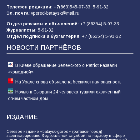
85
01.08.2026
Телефон редакции:
+7
(863)545-07-33,
5-91-32
Эл. почта:
vpered-bataysk@mail.ru
Отдел рекламы и объявлений:
+7 (86354) 5-07-33
«Слухами Москву не возьмёшь»: почему
Журналисты:
5-91-32
заявления Киева о мобилизации — это
Отдел подписки и бухгалтерия:
+7 (86354) 5-91-32
отчаяние, а не разведка
НОВОСТИ ПАРТНЁРОВ
81
02.08.2026
В Киеве обращение Зеленского о Patriot назвали
«комедией»
На Урале снова объявлена беспилотная опасность
Ночью в Сызрани 24 человека тушили охваченный
огнем частном дом
ИЗДАНИЕ
Сетевое издание «bataysk-gorod» (батайск-город)
зарегистрировано Федеральной службой по надзору в сфере
связи, информационных технологий и массовых коммуникаций