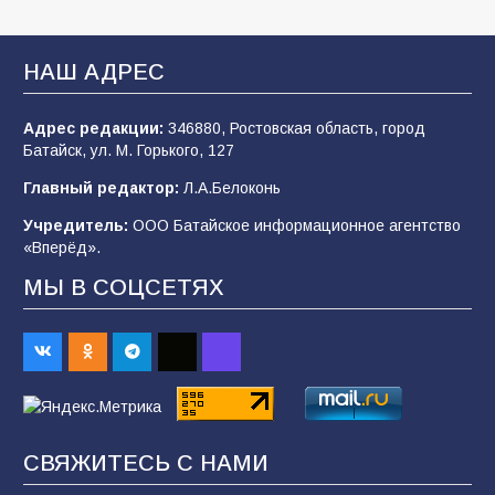
Батайские школьники стали частью
образовательного кластера
НАШ АДРЕС
106
05.08.2026
Адрес редакции:
346880, Ростовская область, город
Батайск, ул. М. Горького, 127
«Мобилизация или набор?» Что на самом
деле происходит в армии России в августе
Главный редактор:
Л.А.Белоконь
2026 года
Учредитель:
ООО Батайское информационное агентство
101
03.08.2026
«Вперёд».
МЫ В СОЦСЕТЯХ
В Батайске продолжаются дорожные работы
98
04.08.2026
«Пургу нести — не поля переходить»: почему
заявления о мобилизации — это
СВЯЖИТЕСЬ С НАМИ
пропагандистский вброс