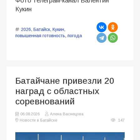
Фото телеграм-канал Валентин
Кукин
2026
,
Батайск
,
Кукин
,
повышенная готовность
,
погода
Батайчане привезли 20
наград с областных
соревнований
06.08.2026
Алена Васнецова
Новости в Батайске
147