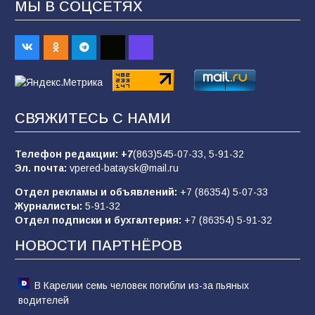
МЫ В СОЦСЕТЯХ
Будет ли мобилизация в России в 2026 году
после выборов: в Госдуме дали ответ
93
06.08.2026
«Пургу нести — не поля переходить»: почему
СВЯЖИТЕСЬ С НАМИ
заявления о мобилизации — это
пропагандистский вброс
Телефон редакции:
+7
(863)545-07-33,
5-91-32
85
01.08.2026
Эл. почта:
vpered-bataysk@mail.ru
Отдел рекламы и объявлений:
+7 (86354) 5-07-33
Журналисты:
5-91-32
«Слухами Москву не возьмёшь»: почему
Отдел подписки и бухгалтерия:
+7 (86354) 5-91-32
заявления Киева о мобилизации — это
отчаяние, а не разведка
НОВОСТИ ПАРТНЁРОВ
81
02.08.2026
В Карелии семь человек погибли из-за пьяных
водителей