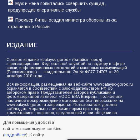
Муж и жена попытались совершить суицид,
предупредив оперативные службы
Премьер Литвы осадил министра обороны из-за
страшилок о России
ИЗДАНИЕ
Сетевое издание «bataysk-gorod» (батайск-город)
зарегистрировано Федеральной службой по надзору в сфере
связи, информационных технологий и массовых коммуникаций
(Роскомнадзор) — свидетельство Эл № ФС77-74707 от 29
декабря 2018 года.
Вся информация, размещенная на веб-сайте www.bataysk-gorod.ru
охраняется в соответствии с законодательством РФ об
авторском праве. Представителем авторов публикаций и
фотоматериалов является «ООО БИА Вперёд». Полное или
частичное воспроизведение материалов без гиперссылки на
www.bataysk-gorod.ru запрещается. Пользователи должны
соблюдать морально-этические нормы при отправке
комментариев, вопросов, предложений и при общении на
форуме.
Для повышения удобства
Политика конфиденциальности и защиты информации
сайта мы используем cookies
Согласие на обработку персональных данных с помощью
(
подробнее
). К сайту
сервисов Yandex.Metrika, LiveInternet, top.mail.ru