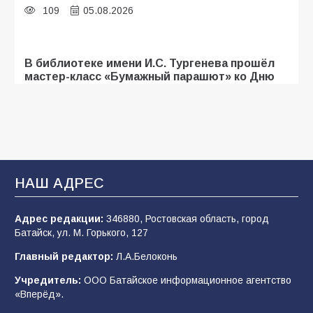
109
05.08.2026
В библиотеке имени И.С. Тургенева прошёл
мастер-класс «Бумажный парашют» ко Дню
ВДВ
107
03.08.2026
«Мобилизация или набор?» Что на самом
деле происходит в армии России в августе
НАШ АДРЕС
2026 года
102
03.08.2026
Адрес редакции:
346880, Ростовская область, город
Батайск, ул. М. Горького, 127
Главный редактор:
Л.А.Белоконь
В Батайске продолжаются дорожные работы
Учредитель:
ООО Батайское информационное агентство
99
04.08.2026
«Вперёд».