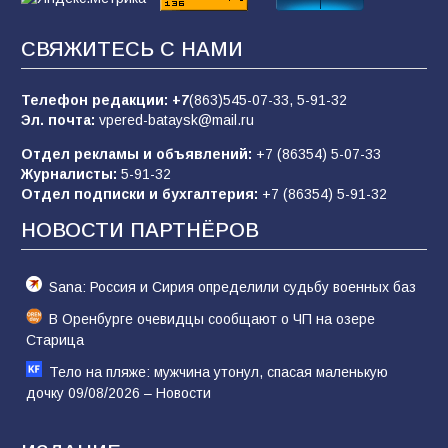
Командовал боем до последнего: герой
СВЯЖИТЕСЬ С НАМИ
Евгений Остапенко
63
05.08.2026
Телефон редакции:
+7
(863)545-07-33,
5-91-32
Эл. почта:
vpered-bataysk@mail.ru
Отдел рекламы и объявлений:
+7 (86354) 5-07-33
Батайчане вышли в финал Всероссийского
Журналисты:
5-91-32
конкурса «Большая перемена»
Отдел подписки и бухгалтерия:
+7 (86354) 5-91-32
62
04.08.2026
НОВОСТИ ПАРТНЁРОВ
Sana: Россия и Сирия определили судьбу военных баз
В Оренбурге очевидцы сообщают о ЧП на озере
Старица
Тело на пляже: мужчина утонул, спасая маленькую
дочку 09/08/2026 – Новости