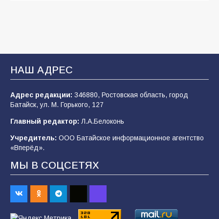
109
03.08.2026
В библиотеке имени И.С. Тургенева прошёл
мастер-класс «Бумажный парашют» ко Дню
ВДВ
НАШ АДРЕС
109
03.08.2026
Адрес редакции:
346880, Ростовская область, город
Батайск, ул. М. Горького, 127
В детском саду № 35 дети освоили
Главный редактор:
Л.А.Белоконь
строительные профессии в ходе
спортивного праздника
Учредитель:
ООО Батайское информационное агентство
«Вперёд».
92
07.08.2026
МЫ В СОЦСЕТЯХ
Батайским спортсменам вручили награды
70
08.08.2026