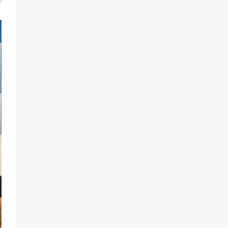
0
самом деле происходит в армии
России в августе 2026 года
101
03.08.2026
В Батайске продолжаются
дорожные работы
98
04.08.2026
«Пургу нести — не поля
переходить»: почему заявления о
мобилизации — это
пропагандистский вброс
85
01.08.2026
«Слухами Москву не возьмёшь»:
почему заявления Киева о
мобилизации — это отчаяние, а не