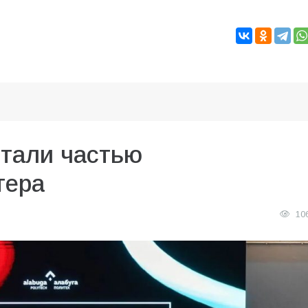
стали частью
тера
10