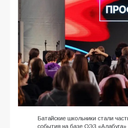
Батайские школьники стали час
события на базе ОЭЗ «Алабуга»