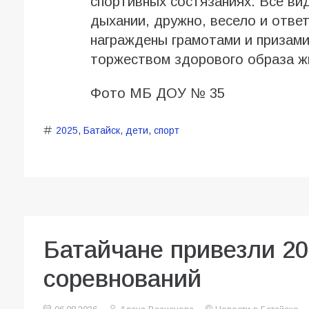
спортивных состязаниях. Все ви
дыхании, дружно, весело и отве
награждены грамотами и призам
торжеством здорового образа жи
Фото МБ ДОУ № 35
2025
,
Батайск
,
дети
,
спорт
Батайчане привезли 20
соревнований