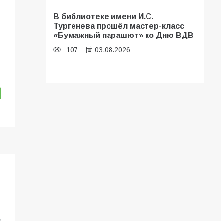
В библиотеке имени И.С.
Тургенева прошёл мастер-класс
«Бумажный парашют» ко Дню ВДВ
107
03.08.2026
Батайские школьники стали
частью образовательного
кластера
106
05.08.2026
В Батайске оценили готовность
школ к сентябрю
106
31.07.2026
«Мобилизация или набор?» Что на