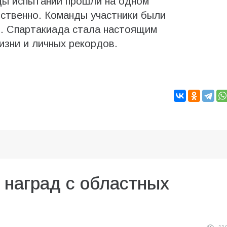
ды испытаний прошли на одном
тственно. Команды участники были
и. Спартакиада стала настоящим
зни и личных рекордов.
 наград с областных