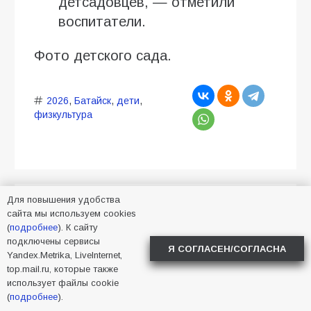
детсадовцев, — отметили
воспитатели.
Фото детского сада.
2026
,
Батайск
,
дети
,
физкультура
Для повышения удобства
В детском саду № 35
сайта мы используем cookies
(
подробнее
). К сайту
дети освоили
подключены сервисы
Я СОГЛАСЕН/СОГЛАСНА
Yandex.Metrika, LiveInternet,
строительные профессии
top.mail.ru, которые также
в ходе спортивного
использует файлы cookie
(
подробнее
).
праздника