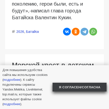
поколению, герои были, есть и
будут»,-написал глава города
Батайска Валентин Кукин.
2026
,
Батайск
Морской квест в детском
Для повышения удобства
саду: как воспитанники
сайта мы используем cookies
спасали Нептуна
(
подробнее
). К сайту
подключены сервисы
Я СОГЛАСЕН/СОГЛАСНА
Yandex.Metrika, LiveInternet,
01.08.2026
Малика Тапаева
top.mail.ru, которые также
Новости в Батайске
72
использует файлы cookie
(
подробнее
).