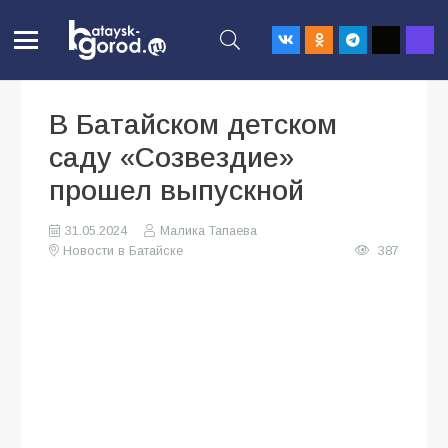
В Батайском детском
саду «Созвездие»
прошел выпускной
31.05.2024
Малика Тапаева
Новости в Батайске
387