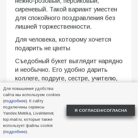
нежно-розовый, персиковый,
сиреневый. Такой вариант уместен
для спокойного поздравления без
лишней торжественности.
Для человека, которому хочется
подарить не цветы
Съедобный букет выглядит нарядно
и необычно. Его удобно дарить
коллеге, подруге, сестре, учителю,
соседке или родственникам, если
Для повышения удобства
хочется выбрать что-то теплое и
сайта мы используем cookies
(
подробнее
). К сайту
понятное. Особенно хорошо
подключены сервисы
Я СОГЛАСЕН/СОГЛАСНА
смотрятся композиции в крафтовой
Yandex.Metrika, LiveInternet,
top.mail.ru, которые также
бумаге, коробке с плотной крышкой
использует файлы cookie
или с матовой лентой.
(
подробнее
).