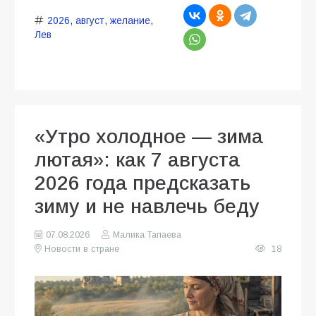
2026
,
август
,
желание
,
Лев
«Утро холодное — зима
лютая»: как 7 августа
2026 года предсказать
зиму и не навлечь беду
07.08.2026
Малика Тапаева
Новости в стране
18