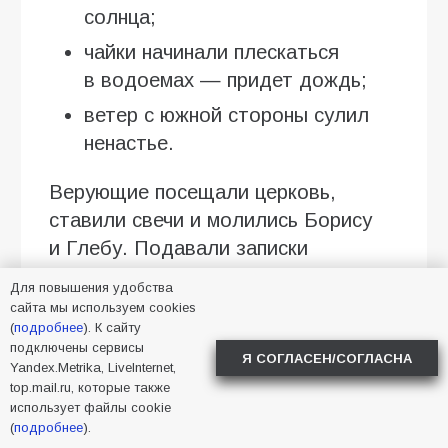
солнца;
чайки начинали плескаться
в водоемах — придет дождь;
ветер с южной стороны сулил
ненастье.
Верующие посещали церковь,
ставили свечи и молились Борису
и Глебу. Подавали записки
о здравии братьев, сестер,
Для повышения удобства
родителей — тех, с кем хотели бы
сайта мы используем cookies
(
подробнее
). К сайту
сохранить добрые отношения. День
подключены сервисы
хорошо подходил для очищения
Я СОГЛАСЕН/СОГЛАСНА
Yandex.Metrika, LiveInternet,
от обид и злых мыслей. В народе
top.mail.ru, которые также
использует файлы cookie
считали, что Борис и Глеб
(
подробнее
).
собственным примером показали: