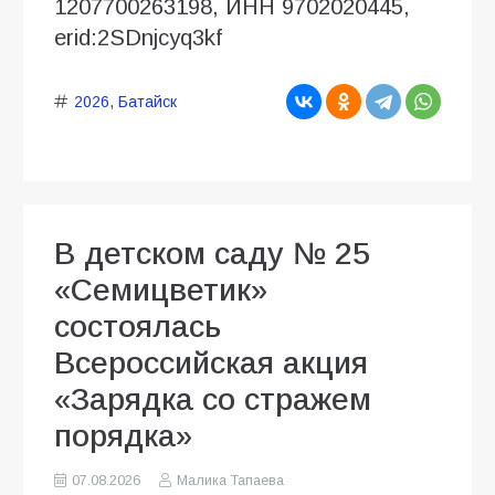
1207700263198, ИНН 9702020445,
erid:2SDnjcyq3kf
2026
,
Батайск
В детском саду № 25
«Семицветик»
состоялась
Всероссийская акция
«Зарядка со стражем
порядка»
07.08.2026
Малика Тапаева