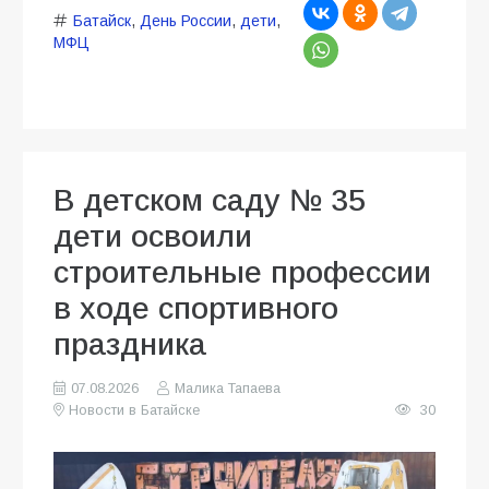
Батайск
,
День России
,
дети
,
МФЦ
В детском саду № 35
дети освоили
строительные профессии
в ходе спортивного
праздника
07.08.2026
Малика Тапаева
Новости в Батайске
30