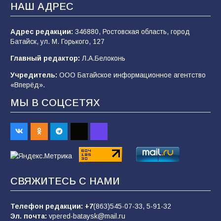
НАШ АДРЕС
Адрес редакции:
346880, Ростовская область, город
«Мобилизация или набор?» Что на самом
Батайск, ул. М. Горького, 127
деле происходит в армии России в августе
2026 года
Главный редактор:
Л.А.Белоконь
92
03.08.2026
Учредитель:
ООО Батайское информационное агентство
«Вперёд».
МЫ В СОЦСЕТЯХ
«Пургу нести — не поля переходить»: почему
заявления о мобилизации — это
пропагандистский вброс
83
01.08.2026
«Слухами Москву не возьмёшь»: почему
СВЯЖИТЕСЬ С НАМИ
заявления Киева о мобилизации — это
отчаяние, а не разведка
Телефон редакции:
+7
(863)545-07-33,
5-91-32
79
02.08.2026
Эл. почта:
vpered-bataysk@mail.ru