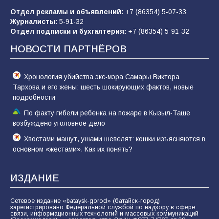
Отдел рекламы и объявлений:
+7 (86354) 5-07-33
Журналисты:
5-91-32
Батайские школьники стали частью
Отдел подписки и бухгалтерия:
+7 (86354) 5-91-32
образовательного кластера
НОВОСТИ ПАРТНЁРОВ
75
05.08.2026
Хронология убийства экс-мэра Самары Виктора
Тархова и его жены: шесть шокирующих фактов, новые
подробности
По факту гибели ребенка на пожаре в Кызыл-Таше
возбуждено уголовное дело
Хвостами машут, ушами шевелят: кошки изъясняются в
основном «жестами». Как их понять?
ИЗДАНИЕ
Сетевое издание «bataysk-gorod» (батайск-город)
зарегистрировано Федеральной службой по надзору в сфере
связи, информационных технологий и массовых коммуникаций