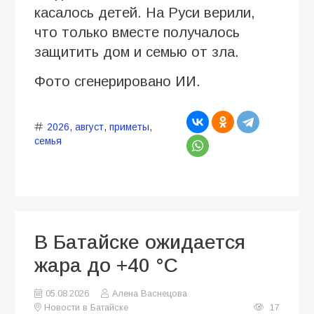
касалось детей. На Руси верили,
что только вместе получалось
защитить дом и семью от зла.
Фото сгенерировано ИИ.
2026
,
август
,
приметы
,
семья
В Батайске ожидается
жара до +40 °C
05.08.2026
Алена Васнецова
Новости в Батайске
17