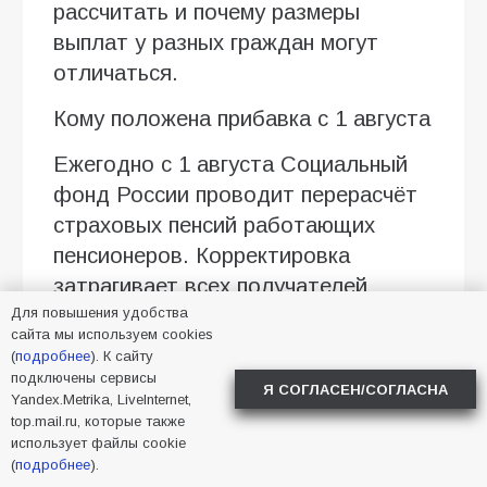
рассчитать и почему размеры
выплат у разных граждан могут
отличаться.
Кому положена прибавка с 1 августа
Ежегодно с 1 августа Социальный
фонд России проводит перерасчёт
страховых пенсий работающих
пенсионеров. Корректировка
затрагивает всех получателей
пенсий по старости и инвалидности,
Для повышения удобства
сайта мы используем cookies
за которых в 2025 году
(
подробнее
). К сайту
работодатели уплачивали
подключены сервисы
Я СОГЛАСЕН/СОГЛАСНА
Yandex.Metrika, LiveInternet,
страховые взносы. По данным СФР
top.mail.ru, которые также
на июнь 2026 года, в стране около
использует файлы cookie
8,4 миллиона работающих
(
подробнее
).