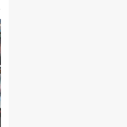
2026 году после выборов: в
Госдуме дали ответ
1
84
06.08.2026
«Слухами Москву не возьмёшь»:
почему заявления Киева о
мобилизации — это отчаяние, а не
разведка
81
02.08.2026