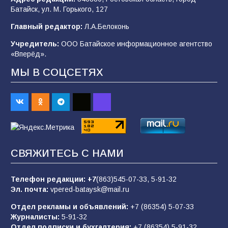
«Мобилизация или набор?» Что на самом
Батайск, ул. М. Горького, 127
деле происходит в армии России в августе
2026 года
Главный редактор:
Л.А.Белоконь
93
03.08.2026
Учредитель:
ООО Батайское информационное агентство
«Вперёд».
МЫ В СОЦСЕТЯХ
«Пургу нести — не поля переходить»: почему
заявления о мобилизации — это
пропагандистский вброс
83
01.08.2026
Батайские школьники стали частью
СВЯЖИТЕСЬ С НАМИ
образовательного кластера
81
05.08.2026
Телефон редакции:
+7
(863)545-07-33,
5-91-32
Эл. почта:
vpered-bataysk@mail.ru
Отдел рекламы и объявлений:
+7 (86354) 5-07-33
«Слухами Москву не возьмёшь»: почему
Журналисты:
5-91-32
заявления Киева о мобилизации — это
Отдел подписки и бухгалтерия:
+7 (86354) 5-91-32