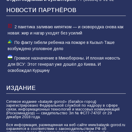
отчаяние, а не разведка
НОВОСТИ ПАРТНЁРОВ
79
02.08.2026
2 пакетика заливаю кипятком — и сковородка снова как
новая: жир и нагар уходят без усилий
По факту гибели ребенка на пожаре в Кызыл-Таше
возбуждено уголовное дело
Громкое назначение в Минобороны. И плохая новость
для ВСУ: Этот генерал уже дошёл до Киева. И
освобождал Курщину
ИЗДАНИЕ
Сетевое издание «bataysk-gorod» (батайск-город)
зарегистрировано Федеральной службой по надзору в сфере
связи, информационных технологий и массовых коммуникаций
(Роскомнадзор) — свидетельство Эл № ФС77-74707 от 29
декабря 2018 года.
Вся информация, размещенная на веб-сайте www.bataysk-gorod.ru
охраняется в соответствии с законодательством РФ об