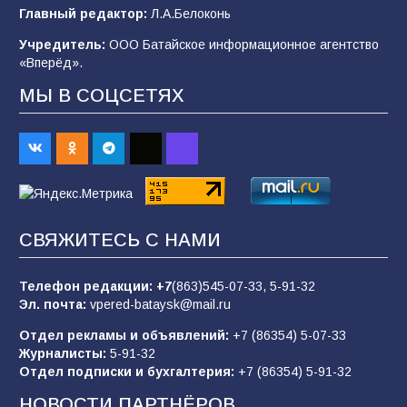
Будет ли мобилизация в России в 2026 году
Главный редактор:
Л.А.Белоконь
после выборов: в Госдуме дали ответ
Учредитель:
ООО Батайское информационное агентство
103
06.08.2026
«Вперёд».
МЫ В СОЦСЕТЯХ
В детском саду № 35 дети освоили
строительные профессии в ходе
спортивного праздника
88
07.08.2026
СВЯЖИТЕСЬ С НАМИ
«Слухами Москву не возьмёшь»: почему
заявления Киева о мобилизации — это
отчаяние, а не разведка
Телефон редакции:
+7
(863)545-07-33,
5-91-32
Эл. почта:
vpered-bataysk@mail.ru
83
02.08.2026
Отдел рекламы и объявлений:
+7 (86354) 5-07-33
Журналисты:
5-91-32
Отдел подписки и бухгалтерия:
+7 (86354) 5-91-32
Командовал боем до последнего: герой
Евгений Остапенко
НОВОСТИ ПАРТНЁРОВ