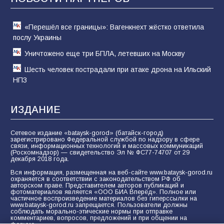
60
05.08.2026
«Перешёл все границы»: Вагенкнехт жёстко ответила
послу Украины
Уничтожено еще три БПЛА, летевших на Москву
Шесть человек пострадали при атаке дрона на Ильский
НПЗ
ИЗДАНИЕ
Сетевое издание «bataysk-gorod» (батайск-город)
зарегистрировано Федеральной службой по надзору в сфере
связи, информационных технологий и массовых коммуникаций
(Роскомнадзор) — свидетельство Эл № ФС77-74707 от 29
декабря 2018 года.
Вся информация, размещенная на веб-сайте www.bataysk-gorod.ru
охраняется в соответствии с законодательством РФ об
авторском праве. Представителем авторов публикаций и
фотоматериалов является «ООО БИА Вперёд». Полное или
частичное воспроизведение материалов без гиперссылки на
www.bataysk-gorod.ru запрещается. Пользователи должны
соблюдать морально-этические нормы при отправке
комментариев, вопросов, предложений и при общении на