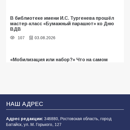
В библиотеке имени И.С. Тургенева прошёл
мастер-класс «Бумажный парашют» ко Дню
ВДВ
107
03.08.2026
«Мобилизация или набор?» Что на самом
деле происходит в армии России в августе
2026 года
107
03.08.2026
В Батайске продолжаются дорожные работы
НАШ АДРЕС
104
04.08.2026
Адрес редакции:
346880, Ростовская область, город
Батайск, ул. М. Горького, 127