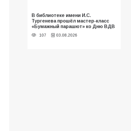
В библиотеке имени И.С.
Тургенева прошёл мастер-класс
«Бумажный парашют» ко Дню ВДВ
107
03.08.2026
«Мобилизация или набор?» Что на
самом деле происходит в армии
России в августе 2026 года
107
03.08.2026
Будет ли мобилизация в России в
2026 году после выборов: в
Госдуме дали ответ
103
06.08.2026