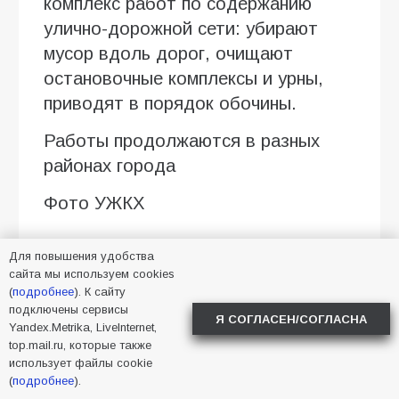
комплекс работ по содержанию
улично-дорожной сети: убирают
мусор вдоль дорог, очищают
остановочные комплексы и урны,
приводят в порядок обочины.
Работы продолжаются в разных
районах города
Фото УЖКХ
Для повышения удобства
2026
,
Батайск
,
уборка
,
сайта мы используем cookies
улицы
(
подробнее
). К сайту
подключены сервисы
Я СОГЛАСЕН/СОГЛАСНА
Yandex.Metrika, LiveInternet,
top.mail.ru, которые также
использует файлы cookie
(
подробнее
).