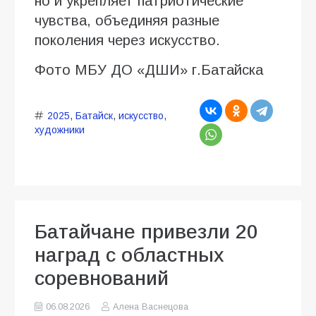
но и укрепляет патриотические
чувства, объединяя разные
поколения через искусство.
Фото МБУ ДО «ДШИ» г.Батайска
2025
,
Батайск
,
искусство
,
художники
Батайчане привезли 20
наград с областных
соревнований
06.08.2026
Алена Васнецова