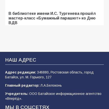
В библиотеке имени И.С. Тургенева прошёл
мастер-класс «Бумажный парашют» ко Дню
ВДВ
107
03.08.2026
Батайские школьники стали частью
образовательного кластера
НАШ АДРЕС
106
05.08.2026
Адрес редакции:
346880, Ростовская область, город
Батайск, ул. М. Горького, 127
«Мобилизация или набор?» Что на самом
деле происходит в армии России в августе
Главный редактор:
Л.А.Белоконь
2026 года
Учредитель:
ООО Батайское информационное агентство
101
03.08.2026
«Вперёд».
МЫ В СОЦСЕТЯХ