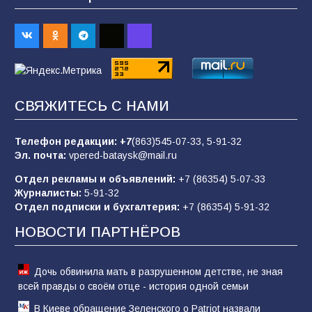
В Батайске продолжаются дорожные работы
98
04.08.2026
«Пургу нести — не поля переходить»: почему
заявления о мобилизации — это
СВЯЖИТЕСЬ С НАМИ
пропагандистский вброс
85
01.08.2026
Телефон редакции:
+7
(863)545-07-33,
5-91-32
Эл. почта:
vpered-bataysk@mail.ru
Отдел рекламы и объявлений:
+7 (86354) 5-07-33
«Слухами Москву не возьмёшь»: почему
Журналисты:
5-91-32
заявления Киева о мобилизации — это
Отдел подписки и бухгалтерия:
+7 (86354) 5-91-32
отчаяние, а не разведка
НОВОСТИ ПАРТНЁРОВ
81
02.08.2026
Дочь обвинила мать в разрушенном детстве, не зная
всей правды о своём отце - история одной семьи
В Киеве обращение Зеленского о Patriot назвали