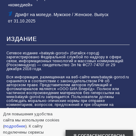
«комедией»
Дрифт на мопеде. Мужское / Женское. Выпуск
от 31.10.2025
ИЗДАНИЕ
Сетевое издание «bataysk-gorod» (батайск-город)
зарегистрировано Федеральной службой по надзору в сфере
связи, информационных технологий и массовых коммуникаций
(Роскомнадзор) — свидетельство Эл № ФС77-74707 от 29
декабря 2018 года.
Вся информация, размещенная на веб-сайте www.bataysk-gorod.ru
охраняется в соответствии с законодательством РФ об
авторском праве. Представителем авторов публикаций и
фотоматериалов является «ООО БИА Вперёд». Полное или
частичное воспроизведение материалов без гиперссылки на
www.bataysk-gorod.ru запрещается. Пользователи должны
соблюдать морально-этические нормы при отправке
комментариев, вопросов, предложений и при общении на
форуме.
Для повышения удобства
Политика конфиденциальности и защиты информации
сайта мы используем cookies
Согласие на обработку персональных данных с помощью
(
подробнее
). К сайту
сервисов Yandex.Metrika, LiveInternet, top.mail.ru
подключены сервисы
Я СОГЛАСЕН/СОГЛАСНА