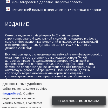
Дом загорелся в деревне Тверской области
Пятилетний малыш выпал из окна 16-го этажа в Казани
ИЗДАНИЕ
Сетевое издание «bataysk-gorod» (батайск-город)
зарегистрировано Федеральной службой по надзору в сфере
связи, информационных технологий и массовых коммуникаций
(Роскомнадзор) — свидетельство Эл № ФС77-74707 от 29
декабря 2018 года.
Вся информация, размещенная на веб-сайте www.bataysk-gorod.ru
охраняется в соответствии с законодательством РФ об
авторском праве. Представителем авторов публикаций и
фотоматериалов является «ООО БИА Вперёд». Полное или
частичное воспроизведение материалов без гиперссылки на
www.bataysk-gorod.ru запрещается. Пользователи должны
соблюдать морально-этические нормы при отправке
комментариев, вопросов, предложений и при общении на
форуме.
Для повышения удобства
Политика конфиденциальности и защиты информации
сайта мы используем cookies
Согласие на обработку персональных данных с помощью
(
подробнее
). К сайту
сервисов Yandex.Metrika, LiveInternet, top.mail.ru
подключены сервисы
Я СОГЛАСЕН/СОГЛАСНА
Yandex.Metrika, LiveInternet,
© 2005-2026 БИА «ВПЕРЕД»
16+
top.mail.ru, которые также