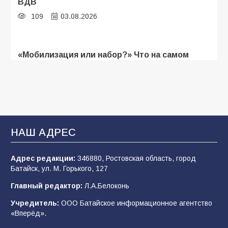
ВДВ
109
03.08.2026
«Мобилизация или набор?» Что на самом
деле происходит в армии России в августе
2026 года
107
03.08.2026
В Батайске продолжаются дорожные работы
НАШ АДРЕС
106
04.08.2026
Адрес редакции:
346880, Ростовская область, город
Батайск, ул. М. Горького, 127
Будет ли мобилизация в России в 2026 году
Главный редактор:
Л.А.Белоконь
после выборов: в Госдуме дали ответ
Учредитель:
ООО Батайское информационное агентство
105
06.08.2026
«Вперёд».