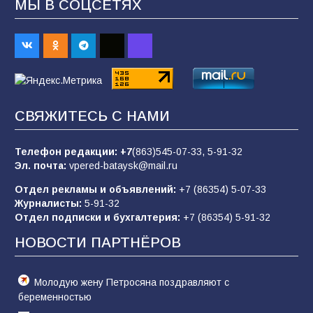
МЫ В СОЦСЕТЯХ
В детском саду № 35 дети освоили
строительные профессии в ходе
спортивного праздника
89
07.08.2026
СВЯЖИТЕСЬ С НАМИ
«Слухами Москву не возьмёшь»: почему
заявления Киева о мобилизации — это
отчаяние, а не разведка
Телефон редакции:
+7
(863)545-07-33,
5-91-32
Эл. почта:
vpered-bataysk@mail.ru
83
02.08.2026
Отдел рекламы и объявлений:
+7 (86354) 5-07-33
Журналисты:
5-91-32
Отдел подписки и бухгалтерия:
+7 (86354) 5-91-32
Батайчане вышли в финал Всероссийского
конкурса «Большая перемена»
НОВОСТИ ПАРТНЁРОВ
61
04.08.2026
Молодую жену Петросяна поздравляют с
беременностью