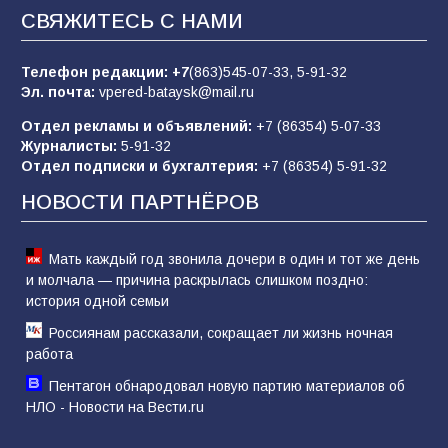
СВЯЖИТЕСЬ С НАМИ
В детском саду № 35 дети освоили
строительные профессии в ходе
спортивного праздника
Телефон редакции:
+7
(863)545-07-33,
5-91-32
Эл. почта:
vpered-bataysk@mail.ru
76
07.08.2026
Отдел рекламы и объявлений:
+7 (86354) 5-07-33
Журналисты:
5-91-32
Отдел подписки и бухгалтерия:
+7 (86354) 5-91-32
Морской квест в детском саду: как
воспитанники спасали Нептуна
НОВОСТИ ПАРТНЁРОВ
74
01.08.2026
Мать каждый год звонила дочери в один и тот же день
и молчала — причина раскрылась слишком поздно:
история одной семьи
Россиянам рассказали, сокращает ли жизнь ночная
работа
Пентагон обнародовал новую партию материалов об
НЛО - Новости на Вести.ru