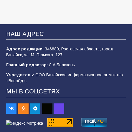
103
03.08.2026
В Батайске продолжаются дорожные работы
НАШ АДРЕС
101
04.08.2026
Адрес редакции:
346880, Ростовская область, город
Батайск, ул. М. Горького, 127
Будет ли мобилизация в России в 2026 году
Главный редактор:
Л.А.Белоконь
после выборов: в Госдуме дали ответ
Учредитель:
ООО Батайское информационное агентство
99
06.08.2026
«Вперёд».
МЫ В СОЦСЕТЯХ
«Слухами Москву не возьмёшь»: почему
заявления Киева о мобилизации — это
отчаяние, а не разведка
81
02.08.2026