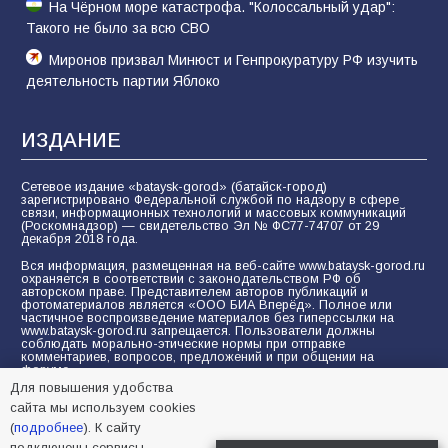
На Чёрном море катастрофа. "Колоссальный удар":
Такого не было за всю СВО
Миронов призвал Минюст и Генпрокуратуру РФ изучить
деятельность партии Яблоко
ИЗДАНИЕ
Сетевое издание «bataysk-gorod» (батайск-город)
зарегистрировано Федеральной службой по надзору в сфере
связи, информационных технологий и массовых коммуникаций
(Роскомнадзор) — свидетельство Эл № ФС77-74707 от 29
декабря 2018 года.
Вся информация, размещенная на веб-сайте www.bataysk-gorod.ru
охраняется в соответствии с законодательством РФ об
авторском праве. Представителем авторов публикаций и
фотоматериалов является «ООО БИА Вперёд». Полное или
частичное воспроизведение материалов без гиперссылки на
www.bataysk-gorod.ru запрещается. Пользователи должны
соблюдать морально-этические нормы при отправке
комментариев, вопросов, предложений и при общении на
форуме.
Для повышения удобства
Политика конфиденциальности и защиты информации
сайта мы используем cookies
Согласие на обработку персональных данных с помощью
(
подробнее
). К сайту
сервисов Yandex.Metrika, LiveInternet, top.mail.ru
подключены сервисы