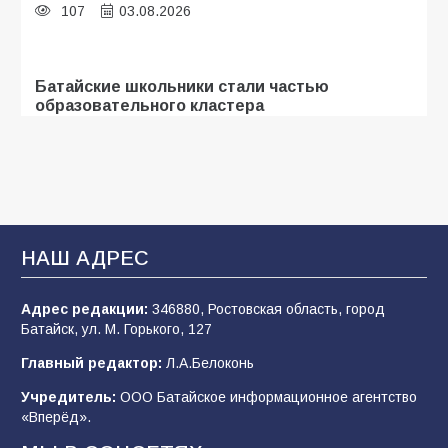
107
03.08.2026
Батайские школьники стали частью
образовательного кластера
106
05.08.2026
В Батайске оценили готовность школ к
сентябрю
НАШ АДРЕС
106
31.07.2026
Адрес редакции:
346880, Ростовская область, город
Батайск, ул. М. Горького, 127
«Мобилизация или набор?» Что на самом
деле происходит в армии России в августе
Главный редактор:
Л.А.Белоконь
2026 года
Учредитель:
ООО Батайское информационное агентство
101
03.08.2026
«Вперёд».