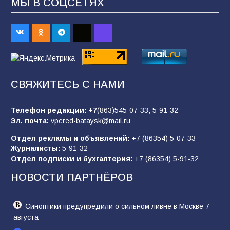
МЫ В СОЦСЕТЯХ
В Батайске продолжаются дорожные работы
98
04.08.2026
«Пургу нести — не поля переходить»: почему
заявления о мобилизации — это
СВЯЖИТЕСЬ С НАМИ
пропагандистский вброс
85
01.08.2026
Телефон редакции:
+7
(863)545-07-33,
5-91-32
Эл. почта:
vpered-bataysk@mail.ru
Отдел рекламы и объявлений:
+7 (86354) 5-07-33
«Слухами Москву не возьмёшь»: почему
Журналисты:
5-91-32
заявления Киева о мобилизации — это
Отдел подписки и бухгалтерия:
+7 (86354) 5-91-32
отчаяние, а не разведка
НОВОСТИ ПАРТНЁРОВ
81
02.08.2026
Синоптики предупредили о сильном ливне в Москве 7
августа