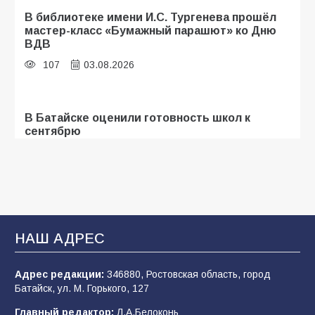
В библиотеке имени И.С. Тургенева прошёл
мастер-класс «Бумажный парашют» ко Дню
ВДВ
107
03.08.2026
В Батайске оценили готовность школ к
сентябрю
106
31.07.2026
Батайские школьники стали частью
образовательного кластера
НАШ АДРЕС
106
05.08.2026
Адрес редакции:
346880, Ростовская область, город
Батайск, ул. М. Горького, 127
«Мобилизация или набор?» Что на самом
деле происходит в армии России в августе
Главный редактор:
Л.А.Белоконь