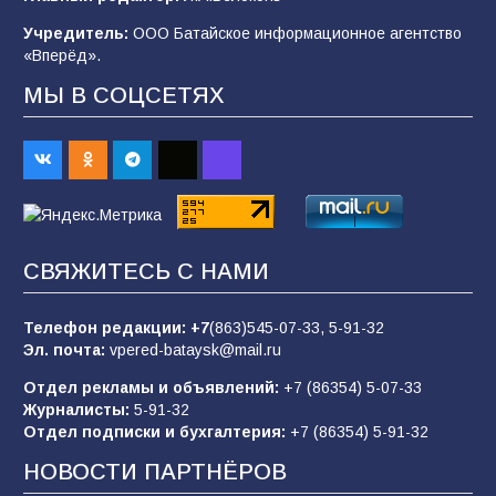
2026 года
Учредитель:
ООО Батайское информационное агентство
101
03.08.2026
«Вперёд».
МЫ В СОЦСЕТЯХ
В Батайске продолжаются дорожные работы
98
04.08.2026
«Пургу нести — не поля переходить»: почему
заявления о мобилизации — это
СВЯЖИТЕСЬ С НАМИ
пропагандистский вброс
85
01.08.2026
Телефон редакции:
+7
(863)545-07-33,
5-91-32
Эл. почта:
vpered-bataysk@mail.ru
Отдел рекламы и объявлений:
+7 (86354) 5-07-33
«Слухами Москву не возьмёшь»: почему
Журналисты:
5-91-32
заявления Киева о мобилизации — это
Отдел подписки и бухгалтерия:
+7 (86354) 5-91-32
отчаяние, а не разведка
НОВОСТИ ПАРТНЁРОВ
81
02.08.2026