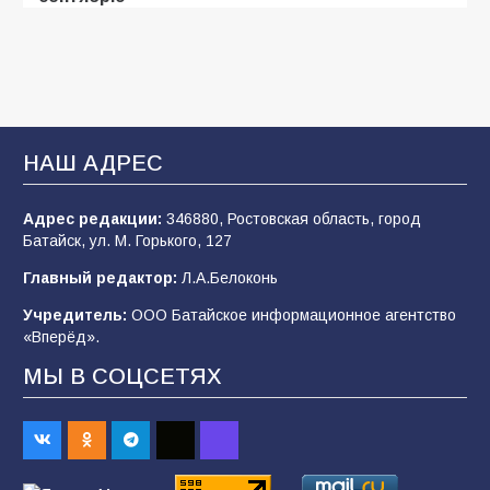
106
31.07.2026
Батайские школьники стали частью
образовательного кластера
НАШ АДРЕС
106
05.08.2026
Адрес редакции:
346880, Ростовская область, город
Батайск, ул. М. Горького, 127
«Мобилизация или набор?» Что на самом
деле происходит в армии России в августе
Главный редактор:
Л.А.Белоконь
2026 года
Учредитель:
ООО Батайское информационное агентство
101
03.08.2026
«Вперёд».
МЫ В СОЦСЕТЯХ
В Батайске продолжаются дорожные работы
98
04.08.2026