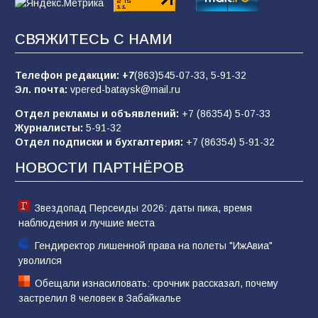
«Пургу нести — не поля переходить»: почему
заявления о мобилизации — это
СВЯЖИТЕСЬ С НАМИ
пропагандистский вброс
85
01.08.2026
Телефон редакции:
+7
(863)545-07-33,
5-91-32
Эл. почта:
vpered-bataysk@mail.ru
Отдел рекламы и объявлений:
+7 (86354) 5-07-33
«Слухами Москву не возьмёшь»: почему
Журналисты:
5-91-32
заявления Киева о мобилизации — это
Отдел подписки и бухгалтерия:
+7 (86354) 5-91-32
отчаяние, а не разведка
НОВОСТИ ПАРТНЁРОВ
81
02.08.2026
Звездопад Персеиды 2026: даты пика, время
наблюдения и лучшие места
Гендиректор лишенной права на полеты "ИжАвиа"
уволился
Обещали изнасиловать: срочник рассказал, почему
застрелил 8 человек в Забайкалье