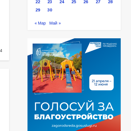
22
23
24
25
26
27
28
29
30
« Мар
Май »
4