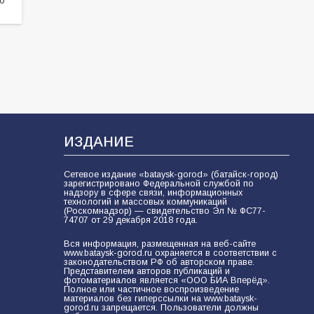
60
05.08.2026
ИЗДАНИЕ
Сетевое издание «bataysk-gorod» (батайск-город)
зарегистрировано Федеральной службой по
надзору в сфере связи, информационных
технологий и массовых коммуникаций
(Роскомнадзор) — свидетельство Эл № ФС77-
74707 от 29 декабря 2018 года.
Вся информация, размещенная на веб-сайте
www.bataysk-gorod.ru охраняется в соответствии с
законодательством РФ об авторском праве.
Представителем авторов публикаций и
фотоматериалов является «ООО БИА Вперёд».
Полное или частичное воспроизведение
материалов без гиперссылки на www.bataysk-
gorod.ru запрещается. Пользователи должны