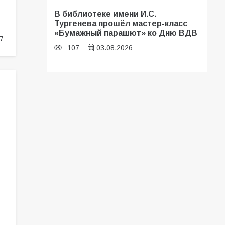
В библиотеке имени И.С.
Тургенева прошёл мастер-класс
«Бумажный парашют» ко Дню ВДВ
7
107
03.08.2026
«Мобилизация или набор?» Что на
самом деле происходит в армии
России в августе 2026 года
105
03.08.2026
В Батайске продолжаются
дорожные работы
103
04.08.2026
Будет ли мобилизация в России в