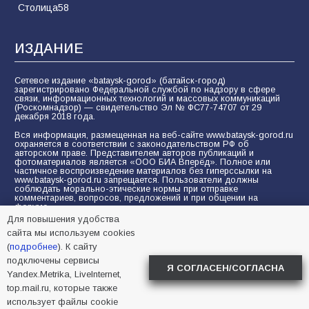
Столица58
ИЗДАНИЕ
Сетевое издание «bataysk-gorod» (батайск-город)
зарегистрировано Федеральной службой по надзору в сфере
связи, информационных технологий и массовых коммуникаций
(Роскомнадзор) — свидетельство Эл № ФС77-74707 от 29
декабря 2018 года.
Вся информация, размещенная на веб-сайте www.bataysk-gorod.ru
охраняется в соответствии с законодательством РФ об
авторском праве. Представителем авторов публикаций и
фотоматериалов является «ООО БИА Вперёд». Полное или
частичное воспроизведение материалов без гиперссылки на
www.bataysk-gorod.ru запрещается. Пользователи должны
соблюдать морально-этические нормы при отправке
комментариев, вопросов, предложений и при общении на
форуме.
Для повышения удобства
Политика конфиденциальности и защиты информации
сайта мы используем cookies
Согласие на обработку персональных данных с помощью
(
подробнее
). К сайту
сервисов Yandex.Metrika, LiveInternet, top.mail.ru
подключены сервисы
Я СОГЛАСЕН/СОГЛАСНА
Yandex.Metrika, LiveInternet,
© 2005-2026 БИА «ВПЕРЕД»
16+
top.mail.ru, которые также
использует файлы cookie