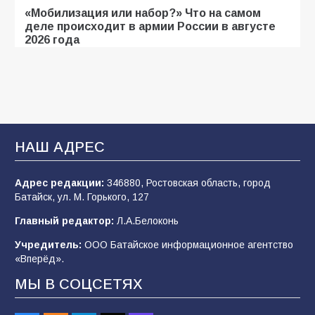
«Мобилизация или набор?» Что на самом
деле происходит в армии России в августе
2026 года
109
03.08.2026
В библиотеке имени И.С. Тургенева прошёл
мастер-класс «Бумажный парашют» ко Дню
ВДВ
НАШ АДРЕС
109
03.08.2026
Адрес редакции:
346880, Ростовская область, город
Батайск, ул. М. Горького, 127
В детском саду № 35 дети освоили
Главный редактор:
Л.А.Белоконь
строительные профессии в ходе
спортивного праздника
Учредитель:
ООО Батайское информационное агентство
«Вперёд».
91
07.08.2026
МЫ В СОЦСЕТЯХ
Батайским спортсменам вручили награды