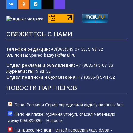
70
08.08.2026
Командовал боем до последнего: герой
СВЯЖИТЕСЬ С НАМИ
Евгений Остапенко
62
05.08.2026
Телефон редакции:
+7
(863)545-07-33,
5-91-32
Эл. почта:
vpered-bataysk@mail.ru
Отдел рекламы и объявлений:
+7 (86354) 5-07-33
Батайчане вышли в финал Всероссийского
Журналисты:
5-91-32
конкурса «Большая перемена»
Отдел подписки и бухгалтерия:
+7 (86354) 5-91-32
62
04.08.2026
НОВОСТИ ПАРТНЁРОВ
Sana: Россия и Сирия определили судьбу военных баз
Тело на пляже: мужчина утонул, спасая маленькую
дочку 09/08/2026 – Новости
На трассе М-5 под Пензой перевернулась фура -