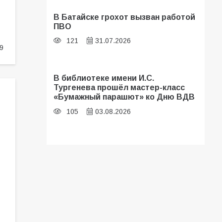
В Батайске грохот вызван работой
ПВО
121
31.07.2026
9
В библиотеке имени И.С.
Тургенева прошёл мастер-класс
«Бумажный парашют» ко Дню ВДВ
105
03.08.2026
В Батайске оценили готовность
школ к сентябрю
100
31.07.2026
Батайские школьники стали
частью образовательного